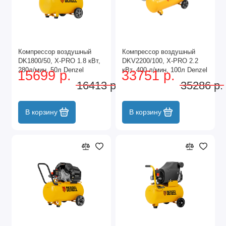
Компрессор воздушный
Компрессор воздушный
DK1800/50, Х-PRO 1.8 кВт,
DKV2200/100, Х-PRO 2.2
280л/мин, 50л Denzel
кВт, 400 л/мин, 100л Denzel
15699 р.
33751 р.
16413 р.
35286 р.
В корзину
В корзину