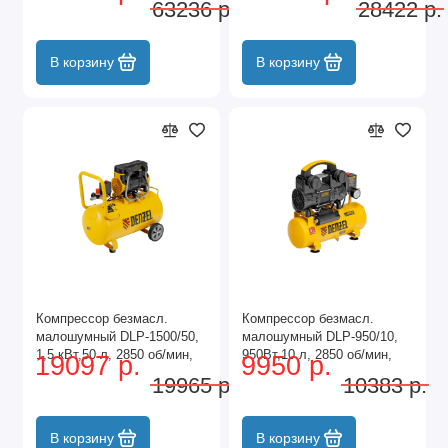
63236 р.
28422 р.
Denzel
В корзину
В корзину
Компрессор безмасл.
Компрессор безмасл.
малошумный DLP-1500/50,
малошумный DLP-950/10,
1,5 кВт,50 л, 2850 об/мин,
950Вт,10 л, 2850 об/мин,
19097 р.
9950 р.
250 л/мин Denzel
170 л/мин Denzel
19965 р.
10383 р.
В корзину
В корзину