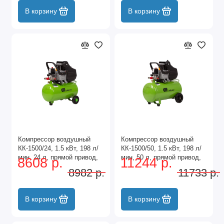
В корзину
В корзину
Компрессор воздушный
Компрессор воздушный
КК-1500/24, 1.5 кВт, 198 л/
КК-1500/50, 1.5 кВт, 198 л/
мин, 24 л, прямой привод,
мин, 50 л, прямой привод,
8608 р.
11244 р.
масляный Сибртех
масляный Сибртех
8982 р.
11733 р.
В корзину
В корзину