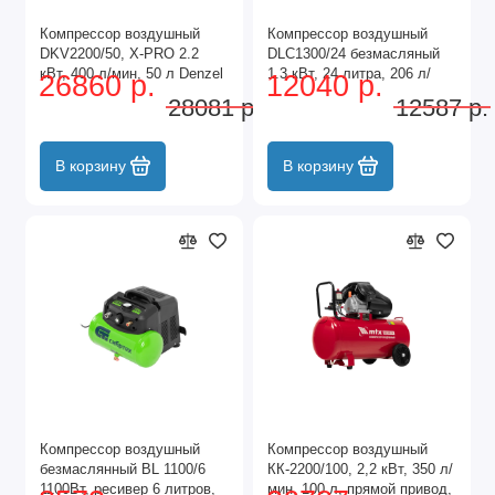
Компрессор воздушный
Компрессор воздушный
DKV2200/50, Х-PRO 2.2
DLC1300/24 безмасляный
кВт, 400 л/мин, 50 л Denzel
1.3 кВт, 24 литра, 206 л/
26860 р.
12040 р.
мин Denzel
28081 р.
12587 р.
В корзину
В корзину
Компрессор воздушный
Компрессор воздушный
безмаслянный BL 1100/6
КК-2200/100, 2,2 кВт, 350 л/
1100Вт, ресивер 6 литров,
мин, 100 л, прямой привод,