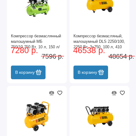
Компрессор безмаслянный
Компрессор безмасляный,
малошумный МБ
малошумный DLS 2250/100,
750/10,750 Вт, 10 л, 150 л/
2250 Вт, 3x750, 100 л, 410
7280 р.
46538 р.
мин Сибртех
л/мин блок управления/
7596 р.
48654 р.
Denzel
В корзину
В корзину