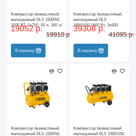
Компрессор безмасляный,
Компрессор безмасляный,
малошумный DLS 1500/50,
малошумный DLS
1500 ВТ, 2x750, 50 л, 260 л/
1800/100,1800 Вт, 3x600,
19052 р.
39308 р.
мин Denzel
100 л, 345 л/мин Denzel
19918 р.
41095 р.
В корзину
В корзину
Компрессор безмасляный,
Компрессор безмасляный,
малошумный DLS 2200/50,
малошумный DLS 3300/100,