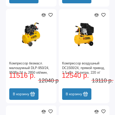
Компрессор безмасл.
Компрессор воздушный
малошумный DLP-950/24,
DC1500/24, прямой привод,
950Вт,24 л, 2850 об/мин,
1.5 кВт, 24 литра, 220 л/
11516 р.
12540 р.
170 л/мин Denzel
мин Denzel
12040 р.
13110 р.
В корзину
В корзину