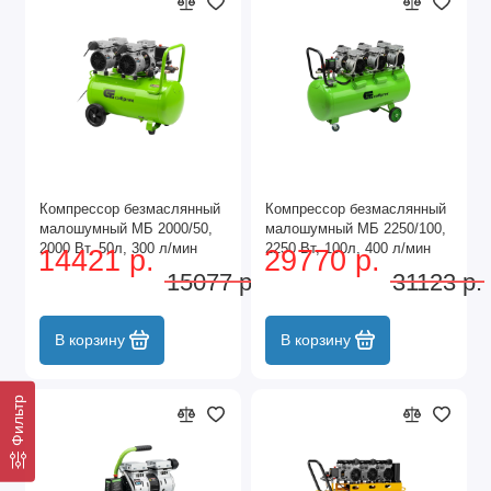
Компрессор безмаслянный
Компрессор безмаслянный
малошумный МБ 2000/50,
малошумный МБ 2250/100,
2000 Вт, 50л, 300 л/мин
2250 Вт, 100л, 400 л/мин
14421 р.
29770 р.
Сибртех
Сибртех
15077 р.
31123 р.
В корзину
В корзину
Фильтр