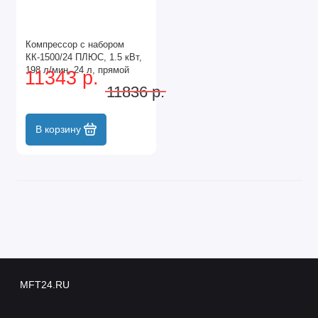
Компрессор с набором
КК-1500/24 ПЛЮС, 1.5 кВт,
198 л/мин, 24 л, прямой
11343 р.
привод, масляный Сибртех
11836 р.
В корзину
MFT24.RU