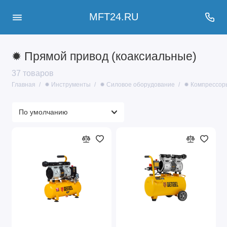
MFT24.RU
✹ Прямой привод (коаксиальные)
37 товаров
Главная
✹ Инструменты
✹ Силовое оборудование
✹ Компрессор