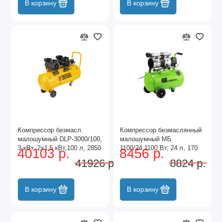
В корзину
В корзину
Компрессор безмасл.
Компрессор безмаслянный
малошумный DLP-3000/100,
малошумный МБ
3 кВт, 2х1,5 кВт,100 л, 2850
1100/24,1100 Вт, 24 л, 170
40103 р.
8456 р.
об/мин,500 л/мин Denzel
л/мин Сибртех
41926 р.
8824 р.
В корзину
В корзину