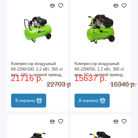
Компрессор воздушный
Компрессор воздушный
КК-2200/100, 2,2 кВт, 350 л/
КК-2200/50, 2.2 кВт, 350 л/
мин, 100 л, прямой привод,
мин, 50 л, прямой привод,
21716 р.
15637 р.
масляный Сибртех
масляный Сибртех
22703 р.
16348 р.
В корзину
В корзину