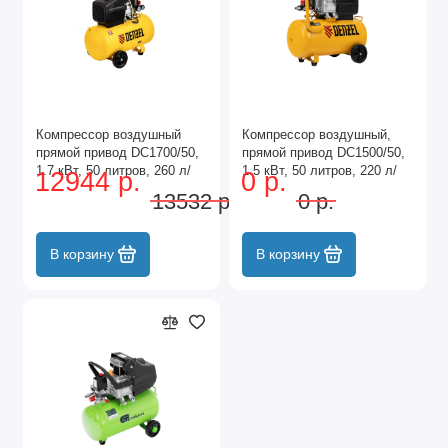
Компрессор воздушный
Компрессор воздушный,
прямой привод DC1700/50,
прямой привод DC1500/50,
1.7 кВт, 50 литров, 260 л/
1.5 кВт, 50 литров, 220 л/
12944 р.
0 р.
мин Denzel
мин Denzel
13532 р.
0 р.
В корзину
В корзину