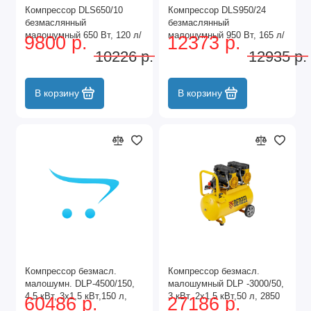
Компрессор DLS650/10
Компрессор DLS950/24
безмаслянный
безмаслянный
малошумный 650 Вт, 120 л/
малошумный 950 Вт, 165 л/
9800 р.
12373 р.
мин, ресивер 10 л Denzel
мин, ресивер 24 л Denzel
10226 р.
12935 р.
В корзину
В корзину
Компрессор безмасл.
Компрессор безмасл.
малошумн. DLP-4500/150,
малошумный DLP -3000/50,
4,5 кВт, 3х1,5 кВт,150 л,
3 кВт, 2х1,5 кВт,50 л, 2850
60486 р.
27186 р.
2850 об/мин,750 л/мин
об/мин,500 л/мин Denzel