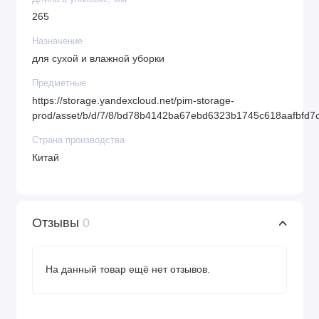
265
Назначение
для сухой и влажной уборки
Предметные
https://storage.yandexcloud.net/pim-storage-
prod/asset/b/d/7/8/bd78b4142ba67ebd6323b1745c618aafbfd7
Страна производства
Китай
Отзывы
0
На данный товар ещё нет отзывов.