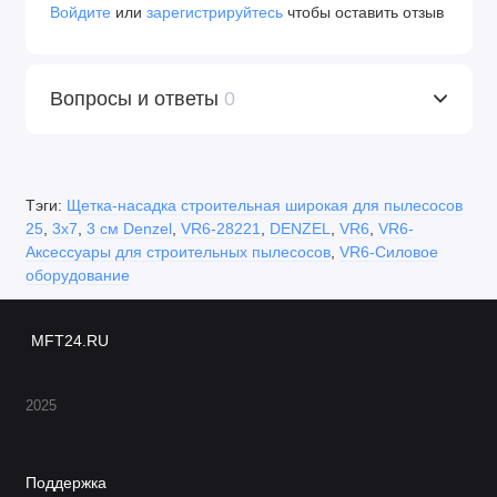
Войдите
или
зарегистрируйтесь
чтобы оставить отзыв
Вопросы и ответы
0
Тэги:
Щетка-насадка строительная широкая для пылесосов
25
,
3х7
,
3 см Denzel
,
VR6-28221
,
DENZEL
,
VR6
,
VR6-
Аксессуары для строительных пылесосов
,
VR6-Силовое
оборудование
MFT24.RU
2025
Поддержка