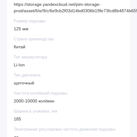
https://storage.yandexcloud.net/pim-storage-
prod/asset/6/e/9/c/6e9cb2f03d14bd0306b19fe73fcd8b4874b6
Размер подошвы
125 мм
Страна производства
Китай
Тип аккумулятора
Li-Ion
Тип двигателя
щеточный
Частота колебаний подошвы
2000-10000 кол/мин
Ширина в упаковке, мм
185
Электронная регулировка частоты движения подошвы