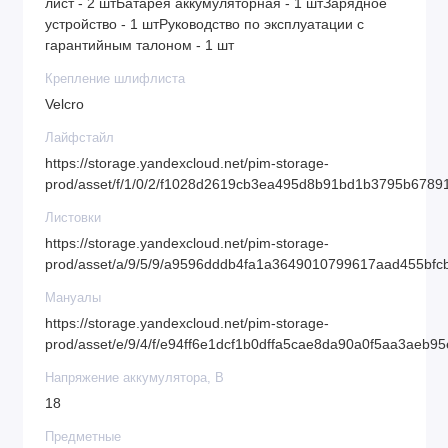
лист - 2 штБатарея аккумуляторная - 1 штЗарядное
устройство - 1 штРуководство по эксплуатации с
гарантийным талоном - 1 шт
Крепление шлифлиста
Velcro
Лайфстайл
https://storage.yandexcloud.net/pim-storage-
prod/asset/f/1/0/2/f1028d2619cb3ea495d8b91bd1b3795b6789
Листовки
https://storage.yandexcloud.net/pim-storage-
prod/asset/a/9/5/9/a9596dddb4fa1a3649010799617aad455bfc
Мануалы
https://storage.yandexcloud.net/pim-storage-
prod/asset/e/9/4/f/e94ff6e1dcf1b0dffa5cae8da90a0f5aa3aeb9
Напряжение аккумулятора, В
18
Предметные