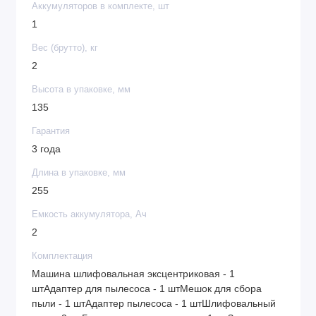
Аккумуляторов в комплекте, шт
1
Вес (брутто), кг
2
Высота в упаковке, мм
135
Гарантия
3 года
Длина в упаковке, мм
255
Емкость аккумулятора, Ач
2
Комплектация
Машина шлифовальная эксцентриковая - 1
штАдаптер для пылесоса - 1 штМешок для сбора
пыли - 1 штАдаптер пылесоса - 1 штШлифовальный