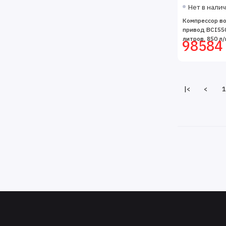
Нет в нали
Компрессор в
привод BCI5500
литров, 850 л/
98584 
|<
<
1