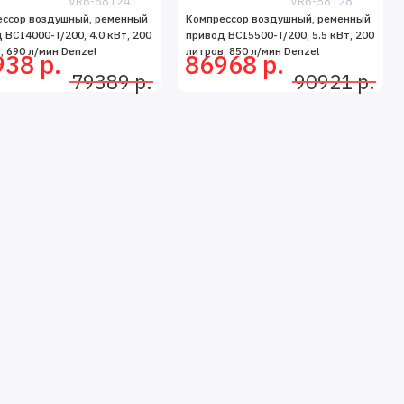
VR6-58124
VR6-58128
ессор воздушный, ременный
Компрессор воздушный, ременный
 BCI4000-T/200, 4.0 кВт, 200
привод BCI5500-T/200, 5.5 кВт, 200
, 690 л/мин Denzel
литров, 850 л/мин Denzel
38 р.
86968 р.
79389 р.
90921 р.