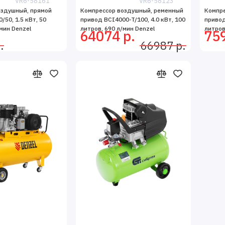
VR6-58161
VR6-58123
оздушный, прямой
Компрессор воздушный, ременный
Компр
50, 1.5 кВт, 50
привод BCI4000-T/100, 4.0 кВт, 100
привод
мин Denzel
литров, 690 л/мин Denzel
литров
64074 р.
759
.
66987 р.