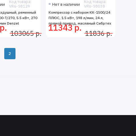
Код товара:
Код товара:
чии
Нет в наличии
VR6-58129
VR6-58038
оздушный, ременный
Компрессор с набором КК-1500/24
-T/270, 5.5 кВт, 270
ПЛЮС, 1.5 кВт, 198 л/мин, 24 л,
мин Denzel
прямой привод, масляный Сибртех
р.
11343 р.
103065 р.
11836 р.
2