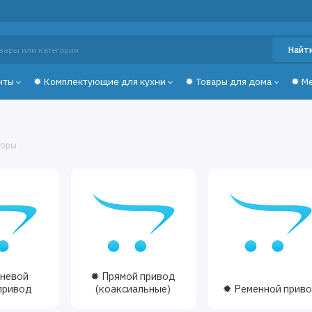
Найт
нты
✹ Комплектующие для кухни
✹ Товары для дома
✹ М
соры
невой
✹ Прямой привод
привод
(коаксиальные)
✹ Ременной прив