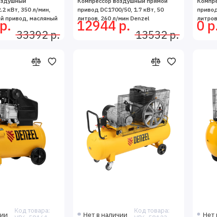
оздушный
Компрессор воздушный прямой
Компре
.2 кВт, 350 л/мин,
привод DC1700/50, 1.7 кВт, 50
привод
ой привод, масляный
литров, 260 л/мин Denzel
литров
р.
12944 р.
0 р
33392 р.
13532 р.
Код товара:
Код товара:
чии
Нет в наличии
Нет 