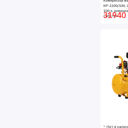
Компрессор в
КР-2200/100, 2
100 л, ременн
31940 
Сибртех
Нет в нали