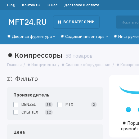
Blog
Контакты
О нас
Доставка и оплата
MFT24.RU
ВСЕ КАТЕГОРИИ
✹ Дверная фурнитура
✹ Садовый инвентарь
✹ Инструме
✹ Компрессоры
58 товаров
Главная
✹ Инструменты
✹ Силовое оборудование
✹ Компрес
Фильтр
Производитель
DENZEL
MTX
38
2
СИБРТЕХ
12
✹ Порш
прямой 
Цена