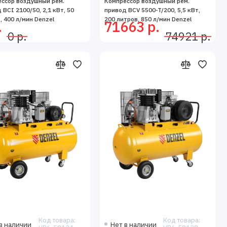
ссор воздушный рем.
Компрессор воздушный рем.
 BCI 2100/50, 2,1 кВт, 50
привод BCV 5500-T/200, 5,5 кВт,
, 400 л/мин Denzel
200 литров, 850 л/мин Denzel
.
71663 р.
0 р.
74921 р.
Код товара:
Код товара:
в наличии
Нет в наличии