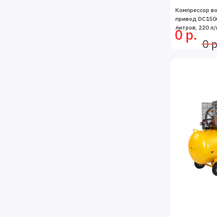
Компрессор в
привод DC1500/
литров, 220 л/
0 р.
0 р