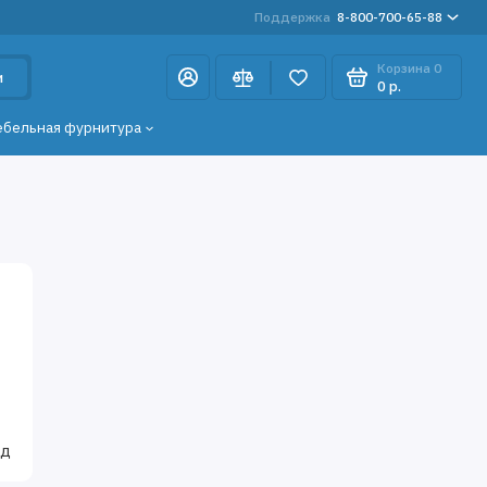
Поддержка
8-800-700-65-88
Корзина
0
и
0 р.
ебельная фурнитура
од