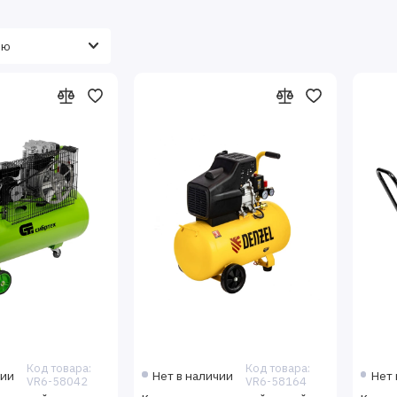
Код товара:
Код товара:
чии
Нет в наличии
Нет 
VR6-58042
VR6-58164