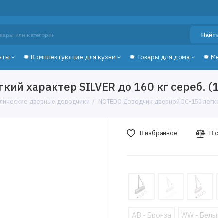
Найт
нты
✹ Комплектующие для кухни
✹ Товары для дома
✹ М
ий характер SILVER до 160 кг сереб. (1
влические дверные доводчики
NOTEDO Доводчик дверной DC-150 легкий 
В избранное
В 
AB - Бронза
WW - Белы