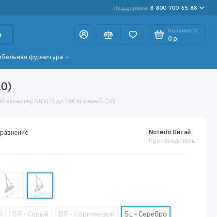
Поддержка
8-800-700-65-88
Корзина
0
и
0 р.
ебельная фурнитура
0)
характер SILVER до 160 кг сереб. (10)
Notedo Китай
сравнение
Производитель
й
SR - Серый
BR - Коричневый
SL - Серебро