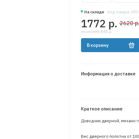
На складе
Код товара: VR
1772 р.
2620 р
экономия 848 р.
В корзину
Информация о доставке
Краткое описание
Доводчик дверной, механо-г
Вес дверного полотна от 100