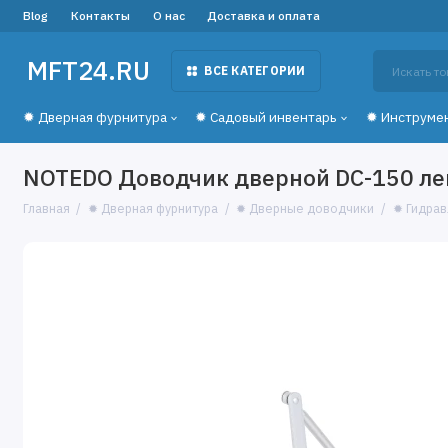
Blog
Контакты
О нас
Доставка и оплата
MFT24.RU
ВСЕ КАТЕГОРИИ
✹ Дверная фурнитура
✹ Садовый инвентарь
✹ Инструме
NOTEDO Доводчик дверной DC-150 легк
Главная
✹ Дверная фурнитура
✹ Дверные доводчики
✹ Гидра