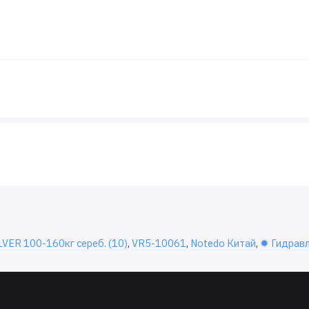
VER 100-160кг сереб. (10)
,
VR5-10061
,
Notedo Китай
,
✹ Гидрав