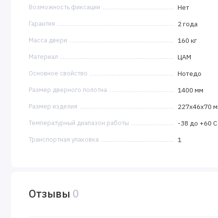
Возможность фиксации
Нет
Гарантия
2 года
Масса двери
160 кг
Материал
ЦАМ
Основное свойство
Нотедо
Размер дверного полотна
1400 мм
Размер изделия
227x46x70 
Температурный диапазон работы
-38 до +60 С
Транспортная упаковка
1
Отзывы
0