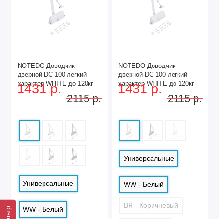
NOTEDO Доводчик
NOTEDO Доводчик
дверной DC-100 легкий
дверной DC-100 легкий
характер WHITE до 120кг
характер WHITE до 120кг
1431 р.
1431 р.
(10)
(10)
2115 р.
2115 р.
Универсальные
Универсальные
WW - Белый
BR - Коричневый
WW - Белый
Фильтр