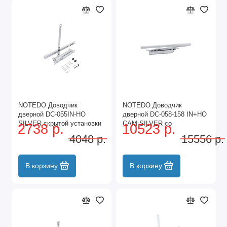
NOTEDO Доводчик
NOTEDO Доводчик
дверной DC-055IN-HO
дверной DC-058-158 IN+HO
SILVER скрытой установки
CAM SILVER со
2738 р.
10523 р.
до 55 кг (10)
скольз.тягой 50 - 150 кг (8)
4048 р.
15556 р.
В корзину
В корзину