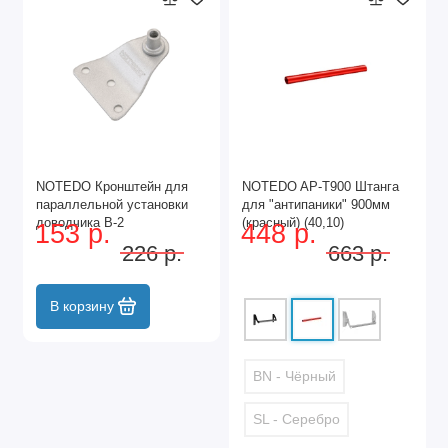
NOTEDO Кронштейн для
NOTEDO AP-Т900 Штанга
параллельной установки
для "антипаники" 900мм
доводчика B-2
(красный) (40,10)
153 р.
448 р.
226 р.
663 р.
В корзину
BN - Чёрный
SL - Серебро