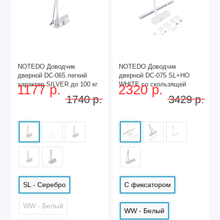
NOTEDO Доводчик
NOTEDO Доводчик
дверной DC-065 легкий
дверной DC-075 SL+HO
характер SILVER до 100 кг
WHITE со скользящей
1177 р.
2320 р.
сереб. (10)
тягой, с фикс. до 60 кг (10)
1740 р.
3429 р.
SL - Серебро
С фиксатором
WW - Белый
WW - Белый