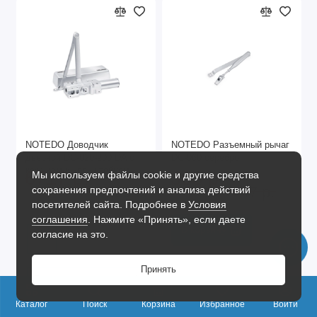
NOTEDO Доводчик
NOTEDO Разъемный рычаг
дверной DC-020-200 DA с
DC-060 серебро
кожухом и кронштейном
6717 р.
303 р.
Мы используем файлы cookie и другие средства
SILVER до 200 кг (4)
9929 р.
447 р.
сохранения предпочтений и анализа действий
посетителей сайта. Подробнее в
Условия
соглашения
. Нажмите «Принять», если даете
В корзину
согласие на это.
Принять
С кожухом и кронштейном
0
Каталог
Поиск
Корзина
Избранное
Войти
SL - Серебро