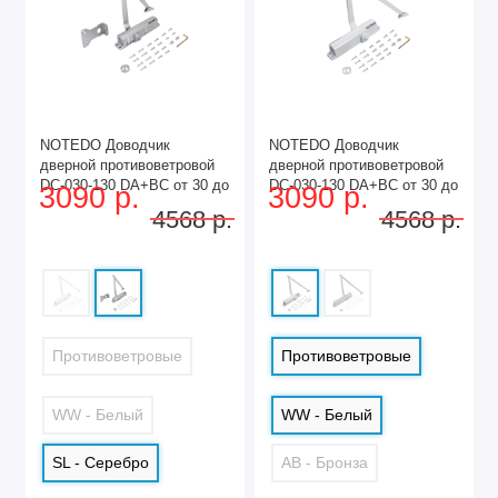
NOTEDO Доводчик
NOTEDO Доводчик
дверной противоветровой
дверной противоветровой
DC-030-130 DA+BC от 30 до
DC-030-130 DA+BC от 30 до
3090 р.
3090 р.
130кг серебро (10)
130кг белый (10)
4568 р.
4568 р.
Противоветровые
Противоветровые
WW - Белый
WW - Белый
SL - Серебро
AB - Бронза