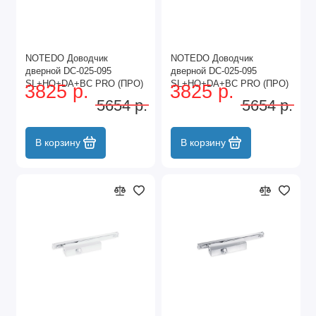
NOTEDO Доводчик
NOTEDO Доводчик
дверной DC-025-095
дверной DC-025-095
SL+HO+DA+BC PRO (ПРО)
SL+HO+DA+BC PRO (ПРО)
3825 р.
3825 р.
BROWN со ск.тягой до
SILVER серебро со
5654 р.
5654 р.
100кг коричневый (6)
скольз.тягой до 100кг(6)
В корзину
В корзину