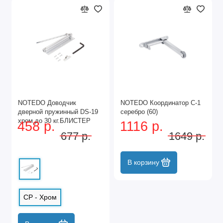
NOTEDO Доводчик
NOTEDO Координатор C-1
дверной пружинный DS-19
серебро (60)
хром до 30 кг.БЛИСТЕР
458 р.
1116 р.
(60)
677 р.
1649 р.
В корзину
CP - Хром