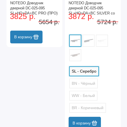
NOTEDO Доводчик
NOTEDO Доводчик
дверной DC-025-095
дверной DC-025-095
SL+HO+DA+BC PRO (ПРО)
SL+HO+DA+BC SILVER со
3825 р.
3872 р.
WHITE белый со
скольз.тягой до 100кг(6)
5654 р.
5724 р.
скольз.тягой до 100кг(6)
В корзину
SL - Серебро
BN - Чёрный
WW - Белый
BR - Коричневый
В корзину