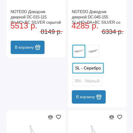
NOTEDO Доводчик
NOTEDO Доводчик
дверной DC-015-115
дверной DC-045-155
IN+HO+BC SILVER скрытой
SL+HO+DA+BC SILVER со
5513 р.
4285 р.
установки от 20 до 100 кг
скольз.тягой до 150 кг (6)
8149 р.
6334 р.
(10)
В корзину
SL - Серебро
BN - Чёрный
В корзину