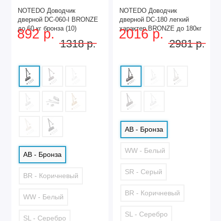
NOTEDO Доводчик
NOTEDO Доводчик
дверной DC-060-I BRONZE
дверной DC-180 легкий
до 60 кг бронза (10)
характер BRONZE до 180кг
892 р.
2016 р.
(10)
1318 р.
2981 р.
AB - Бронза
WW - Белый
AB - Бронза
SR - Серый
BR - Коричневый
BR - Коричневый
WW - Белый
SL - Серебро
SL - Серебро