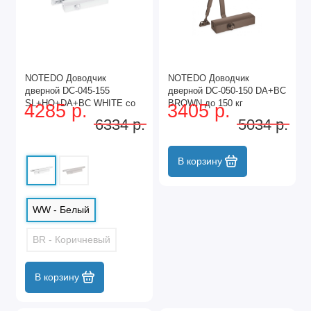
NOTEDO Доводчик
NOTEDO Доводчик
дверной DC-045-155
дверной DC-050-150 DA+BC
SL+HO+DA+BC WHITE со
BROWN до 150 кг
4285 р.
3405 р.
скольз.тягой до 150 кг (6)
6334 р.
5034 р.
В корзину
WW - Белый
BR - Коричневый
В корзину