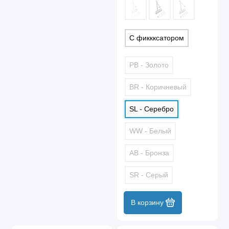
С фиккксатором
PB - Золото
BR - Коричневый
SL - Серебро
WW - Белый
AB - Бронза
SR - Серый
В корзину