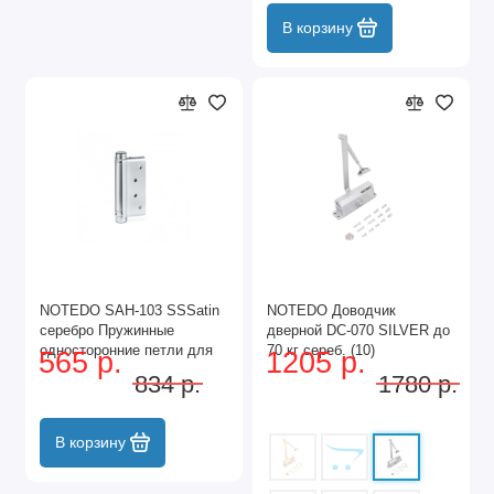
В корзину
NOTEDO SAH-103 SSSatin
NOTEDO Доводчик
серебро Пружинные
дверной DC-070 SILVER до
односторонние петли для
70 кг сереб. (10)
565 р.
1205 р.
распашных дверей (2 шт.)
834 р.
1780 р.
(20)
В корзину