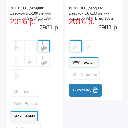
NOTEDO Доводчик
NOTEDO Доводчик
дверной DC-180 легкий
дверной DC-180 легкий
характер GRAY до 180кг
характер WHITE до 180кг
2016 р.
2016 р.
серый (10)
белый (10)
2981 р.
2981 р.
WW - Белый
SL - Серебро
В корзину
AB - Бронза
WW - Белый
SR - Серый