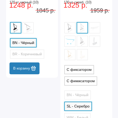
120 кг черный (10)
130 кг сереб. (10)
1248 р.
1325 р.
1845 р.
1959 р.
BN - Чёрный
BR - Коричневый
В корзину
С фиксатором
С фиккксатором
BN - Чёрный
SL - Серебро
WW - Белый