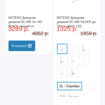
NOTEDO Доводчик
NOTEDO Доводчик
дверной DC-085 SL+HO
дверной DC-090 SILVER до
BLACK черный со
130 кг сереб. (10)
3289 р.
1325 р.
скользящей тягой, с фикс.
4862 р.
1959 р.
до 80 кг (10)
В корзину
SL - Серебро
WW - Белый