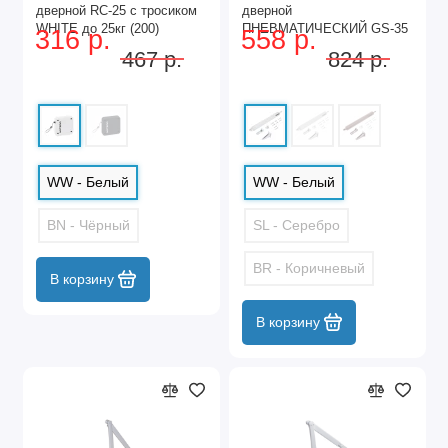
дверной RC-25 с тросиком
дверной
WHITE до 25кг (200)
ПНЕВМАТИЧЕСКИЙ GS-35
316 р.
558 р.
HO WHITE до 35 кг белый
467 р.
824 р.
(20)
WW - Белый
WW - Белый
BN - Чёрный
SL - Серебро
BR - Коричневый
В корзину
В корзину