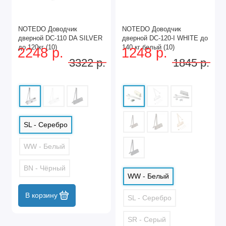
NOTEDO Доводчик
NOTEDO Доводчик
дверной DC-110 DA SILVER
дверной DC-120-I WHITE до
до 120кг (10)
140 кг белый (10)
2248 р.
1248 р.
3322 р.
1845 р.
SL - Серебро
WW - Белый
BN - Чёрный
WW - Белый
В корзину
SL - Серебро
SR - Серый