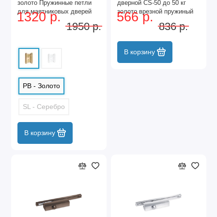
золото Пружинные петли
дверной CS-50 до 50 кг
для маятниковых дверей
золото врезной пружиный
1320 р.
566 р.
(барные) (2 шт.) (20)
цепной (50)
1950 р.
836 р.
В корзину
PB - Золото
SL - Серебро
В корзину