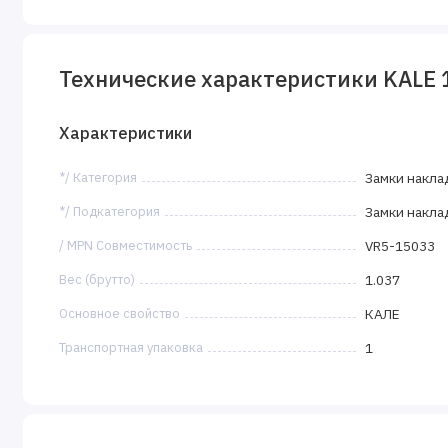
Технические характеристики KALE 
Характеристики
*/ Категория
Замки накла
*/ Подкатегория
Замки накла
/ MPN Совместимость
VR5-15033
Вес (брутто)
1.037
Основное свойство
КАЛЕ
Транспортная упаковка
1