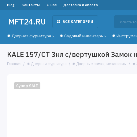
Blog
Контакты
О нас
Доставка и оплата
MFT24.RU
ВСЕ КАТЕГОРИИ
✹ Дверная фурнитура
✹ Садовый инвентарь
✹ Инструме
KALE 157/CT 3кл с/вертушкой Замок 
Главная
✹ Дверная фурнитура
✹ Дверные замки, механизмы
✹ 
Супер SALE