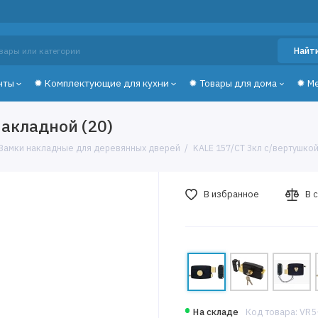
Найт
нты
✹ Комплектующие для кухни
✹ Товары для дома
✹ М
накладной (20)
Замки накладные для деревянных дверей
KALE 157/CT 3кл с/вертушкой
В избранное
В 
На складе
Код товара: VR5