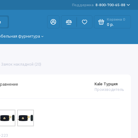
Поддержка
8-800-700-65-88
Корзина
0
и
0 р.
ебельная фурнитура
 Замок накладной (20)
Kale Турция
сравнение
Производитель
-223