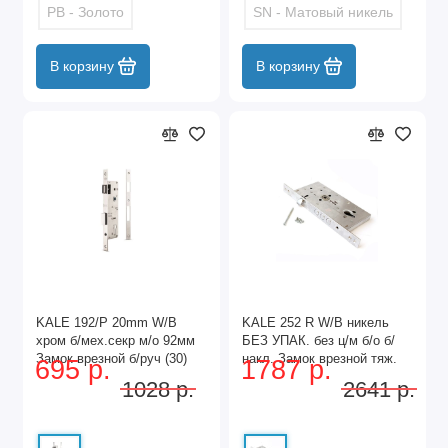
PB - Золото
SN - Матовый никель
В корзину
В корзину
KALE 192/P 20mm W/B
KALE 252 R W/B никель
хром б/мех.секр м/о 92мм
БЕЗ УПАК. без ц/м б/о б/
Замок врезной б/руч (30)
накл. Замок врезной тяж.
695 р.
1787 р.
(16)
1028 р.
2641 р.