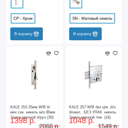
CP - Хром
SN - Матовый никель
В корзину
В корзину
KALE 253 25мм W/B б/
KALE 257 W/B без ц/м ,б/о,
мех.сек. никель м/о 85мм
б/накл., БЕЗ УПАК. никель
Замок врезной б/руч (30)
Замок врезной тяж. (16)
1398 р.
1048 р.
2066 р.
1549 р.