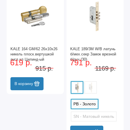
KALE 164 GM/62 26х10х26
KALE 189/3M W/B латунь
никель плоск.вертушкой
б/мех.секр Замок врезной
англ.кл Цилинд-ый
б/руч (30)
619 р.
791 р.
механизм (12)
915 р.
1169 р.
В корзину
PB - Золото
SN - Матовый никель