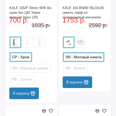
KALE 155/P 30mm W/B б/о
KALE 164 BN/80 35х10х35
хром без ЦМ Замок
никель перф.кл
врезной б/руч (30)
Цилиндровый механизм
700 р.
1753 р.
(12)
1035 р.
2592 р.
CP - Хром
SN - Матовый никель
SN - Матовый никель
PB - Золото
PB - Золото
В корзину
В корзину