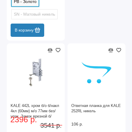
PB - Золото
SN - Матовый никель
В корзину
KALE 442L хром б/о б/накл
Ответная планка для KALE
4кл (60мм) м/о 77мм без/
252RL никель
упак. Замок врезной б/
2396 р.
ручек (20)
3541 р.
106 р.