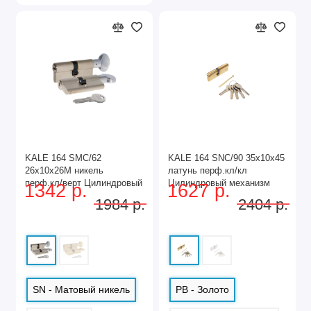
KALE 164 SMC/62
KALE 164 SNC/90 35х10х45
26х10х26M никель
латунь перф.кл/кл
перф.кл/верт Цилиндровый
Цилиндровый механизм
1342 р.
1627 р.
механизм (72,12)
(24)
1984 р.
2404 р.
SN - Матовый никель
PB - Золото