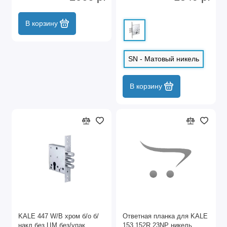
В корзину
SN - Матовый никель
В корзину
KALE 447 W/B хром б/о б/
Ответная планка для KALE
накл без ЦМ без/упак.
153,152R,23NP никель