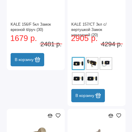
KALE 156/F 5кл Замок
KALE 157/CT 3кл с/
врезной б/руч (30)
вертушкой Замок
накладной (20)
1679 р.
2905 р.
2481 р.
4294 р.
В корзину
В корзину