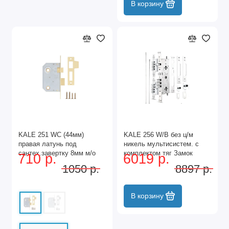
В корзину
KALE 251 WС (44мм)
KALE 256 W/B без ц/м
правая латунь под
никель мультисистем. с
сантех.завертку 8мм м/о
комплектом тяг Замок
710 р.
6019 р.
62мм Защелка (60)
врезной тяж. (4)
1050 р.
8897 р.
В корзину