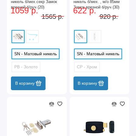
никель б/мех.секр Замок
никель б/мех. , м/о 85мм
врезной б/руч (20)
Замок врезной б/руч (30)
1059 р.
622 р.
1565 р.
920 р.
SN - Матовый никель
SN - Матовый никель
PB - Золото
CP - Хром
В корзину
В корзину