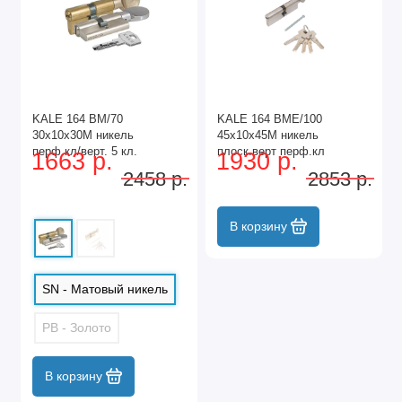
KALE 164 BM/70
KALE 164 BMЕ/100
30х10х30M никель
45х10х45M никель
перф.кл/верт. 5 кл.
плоск.верт перф.кл
1663 р.
1930 р.
Цилиндровый механизм
Цилиндровый механизм
2458 р.
2853 р.
(12)
(72,12)
В корзину
SN - Матовый никель
PB - Золото
В корзину