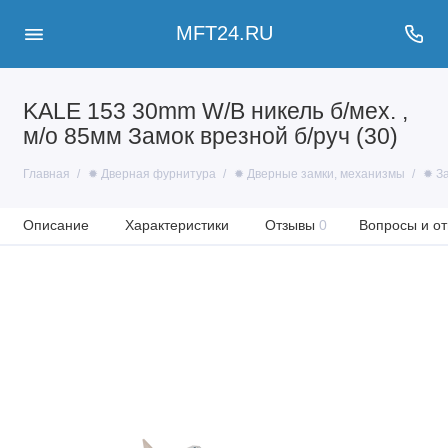
MFT24.RU
KALE 153 30mm W/B никель б/мех. ,
м/о 85мм Замок врезной б/руч (30)
Главная
✹ Дверная фурнитура
✹ Дверные замки, механизмы
✹ З
Описание
Характеристики
Отзывы
0
Вопросы и от