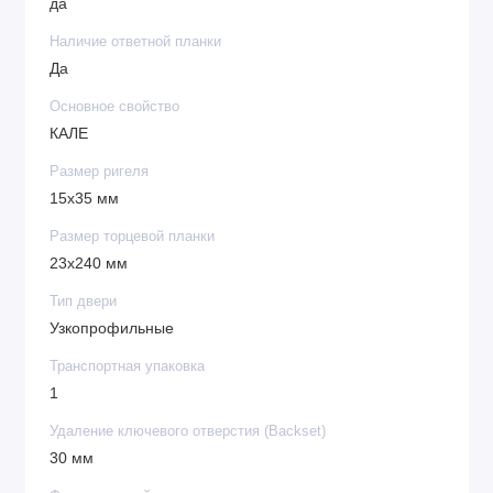
да
Наличие ответной планки
Да
Основное свойство
КАЛЕ
Размер ригеля
15х35 мм
Размер торцевой планки
23х240 мм
Тип двери
Узкопрофильные
Транспортная упаковка
1
Удаление ключевого отверстия (Backset)
30 мм