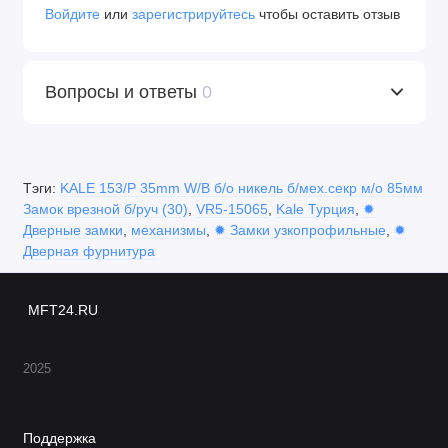
Войдите
или
зарегистрируйтесь
чтобы оставить отзыв
Вопросы и ответы
0
Тэги:
KALE 153/P 35mm W/B б/о никель б/мех.секр м/о 85мм
Замок врезной б/руч (30)
,
VR5-15065
,
Kale Турция
,
✹
Дверные замки
,
механизмы
,
✹ Замки узкопрофильные
,
✹
Дверная фурнитура
MFT24.RU
2025
Поддержка