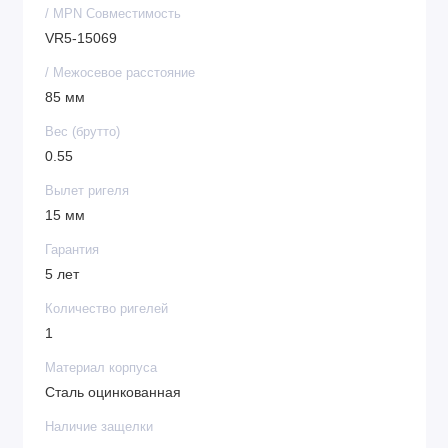
/ MPN Совместимость
VR5-15069
/ Межосевое расстояние
85 мм
Вес (брутто)
0.55
Вылет ригеля
15 мм
Гарантия
5 лет
Количество ригелей
1
Материал корпуса
Сталь оцинкованная
Наличие защелки