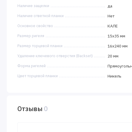
Наличие защелки
да
Наличие ответной планки
Нет
Основное свойство
КАЛЕ
Размер ригеля
15х35 мм
Размер торцевой планки
16х240 мм
Удаление ключевого отверстия (Backset)
20 мм
Форма ригелей
Прямоуголь
Цвет торцевой планки
Никель
Отзывы
0