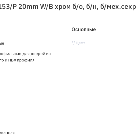
53/P 20mm W/B хром б/о, б/н, б/мех.секр
Основные
ые
*/ Цвет
рофильные для дверей из
о и ПВХ профиля
ованная