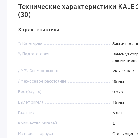
Технические характеристики KALE 1
(30)
Характеристики
*/ Категория
Замки врезн
*/ Подкатегория
Замки узкоп
алюминиевог
/ MPN Совместимость
VR5-15069
/ Межосевое расстояние
85 мм
Вес (брутто)
0.529
Вылет ригеля
15 мм
Гарантия
5 лет
Количество ригелей
1
Материал корпуса
Сталь оцинк