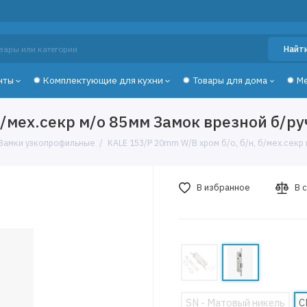
Найт
нты
✹ Комплектующие для кухни
✹ Товары для дома
✹ М
/мех.секр м/о 85мм Замок врезной б/руч
Замки узкопрофильные
KALE 153/P 20mm W/B хром б/о, б/н, б/мех.секр 
В избранное
В 
SN - Матовый никель
C