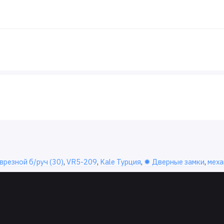
резной б/руч (30)
,
VR5-209
,
Kale Турция
,
✹ Дверные замки
,
меха