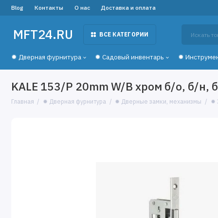
Blog
Контакты
О нас
Доставка и оплата
MFT24.RU
ВСЕ КАТЕГОРИИ
✹ Дверная фурнитура
✹ Садовый инвентарь
✹ Инструме
KALE 153/P 20mm W/B хром б/о, б/н, б
Главная
✹ Дверная фурнитура
✹ Дверные замки, механизмы
✹ 