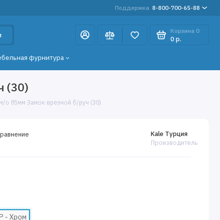
Поддержка
8-800-700-65-88
Корзина
0
и
0 р.
ебельная фурнитура
 (30)
м/о 85мм Замок врезной б/руч (30)
Kale Турция
сравнение
Производитель
P - Хром