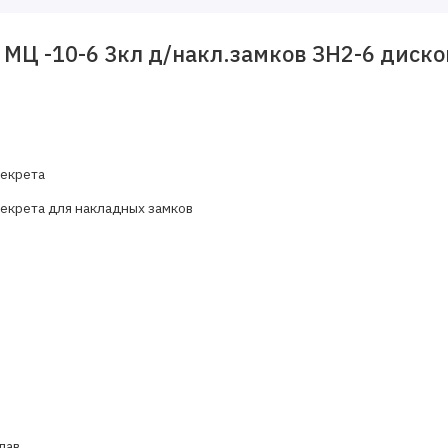
 МЦ -10-6 3кл д/накл.замков ЗН2-6 дис
екрета
екрета для накладных замков
лав