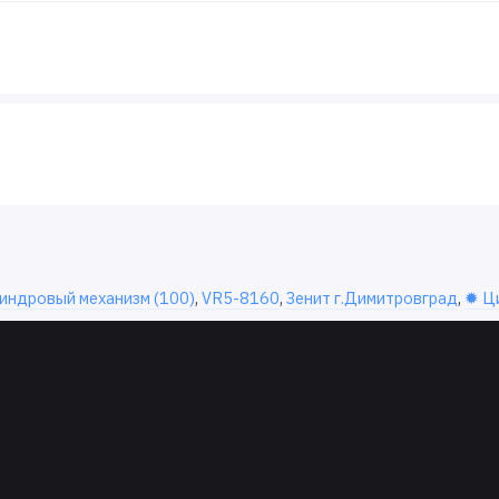
индровый механизм (100)
,
VR5-8160
,
Зенит г.Димитровград
,
✹ Ц