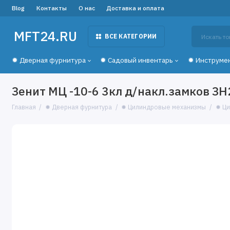
Blog
Контакты
О нас
Доставка и оплата
MFT24.RU
ВСЕ КАТЕГОРИИ
✹ Дверная фурнитура
✹ Садовый инвентарь
✹ Инструме
Зенит МЦ -10-6 3кл д/накл.замков З
Главная
✹ Дверная фурнитура
✹ Цилиндровые механизмы
✹ Ци