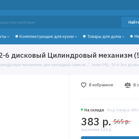
Найт
нты
✹ Комплектующие для кухни
✹ Товары для дома
✹ М
Н2-6 дисковый Цилиндровый механизм (
линдровые механизмы для накладных замков
Зенит МЦ -10-6 3кл д/на
В избранное
В 
На складе
Код товара: VR
383 р.
565 р.
экономия 182 р.