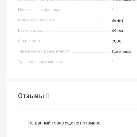
Минимальная фасовка
1
Основное свойство
Зенит
Размер изделия
49 мм
Секретность
7000
Тип механизма секретности
Дисковый
Транспортная упаковка
1
Отзывы
0
На данный товар ещё нет отзывов.