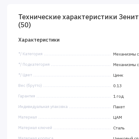
Технические характеристики Зенит
(50)
Характеристики
*/ Категория
Механизмы с
*/ Подкатегория
Механизмы с
*/ Цвет
Цинк
Вес (брутто)
0.13
Гарантия
1 год
Индивидуальная упаковка
Пакет
Материал
ЦАМ
Материал ключей
Сталь
Материал корпуса
Цинковый сп