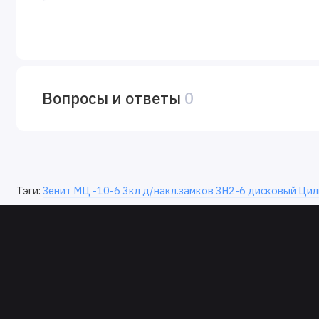
Вопросы и ответы
0
Тэги:
Зенит МЦ -10-6 3кл д/накл.замков ЗН2-6 дисковый Цил