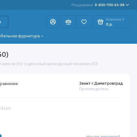
Поддержка
8-800-700-65-88
Корзина
0
и
0 р.
ебельная фурнитура
50)
кл.замков ЗН2-6 дисковый Цилиндровый механизм (50)
Зенит г.Димитровград
сравнение
Производитель
5-8160
Нашли дешевле?