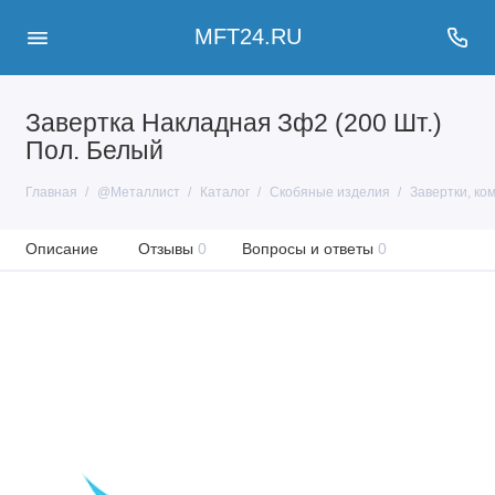
MFT24.RU
Завертка Накладная Зф2 (200 Шт.)
Пол. Белый
Главная
@Металлист
Каталог
Скобяные изделия
Завертки, ко
Описание
Отзывы
0
Вопросы и ответы
0