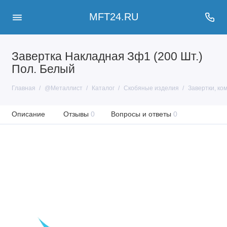
MFT24.RU
Завертка Накладная Зф1 (200 Шт.)
Пол. Белый
Главная
@Металлист
Каталог
Скобяные изделия
Завертки, ко
Описание
Отзывы
0
Вопросы и ответы
0