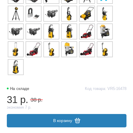
На складе
Код товара: VR5-16478
31 р.
38 р.
экономия 7 р.
В корзину