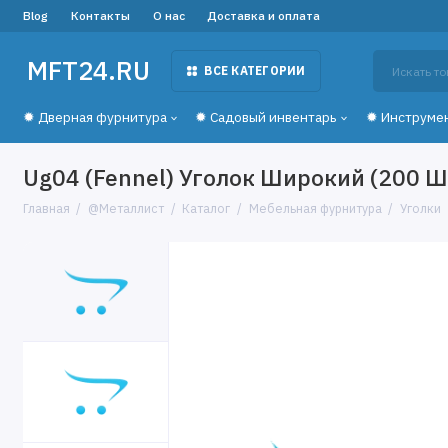
Blog
Контакты
О нас
Доставка и оплата
MFT24.RU
ВСЕ КАТЕГОРИИ
✹ Дверная фурнитура
✹ Садовый инвентарь
✹ Инструме
Ug04 (Fennel) Уголок Широкий (200 Ш
Главная
@Металлист
Каталог
Мебельная фурнитура
Уголки