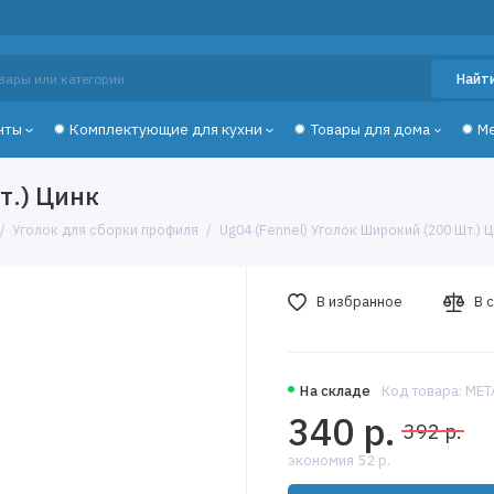
Найт
нты
✹ Комплектующие для кухни
✹ Товары для дома
✹ М
т.) Цинк
Уголок для сборки профиля
Ug04 (Fennel) Уголок Широкий (200 Шт.) 
В избранное
В 
На складе
Код товара: ME
340 р.
392 р.
экономия 52 р.