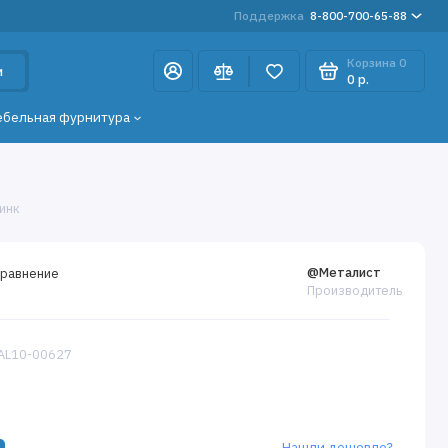
Поддержка
8-800-700-65-88
Корзина
0
и
0 р.
ебельная фурнитура
Цинк
@Металист
сравнение
Производитель
TAL10-00627
Нашли дешевле?