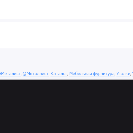
Металист
,
@Металлист
,
Каталог
,
Мебельная фурнитура
,
Уголки
,