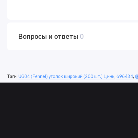
Вопросы и ответы
0
Тэги:
UG04 (Fennel) уголок широкий (200 шт.) Цинк
,
696434
,
@