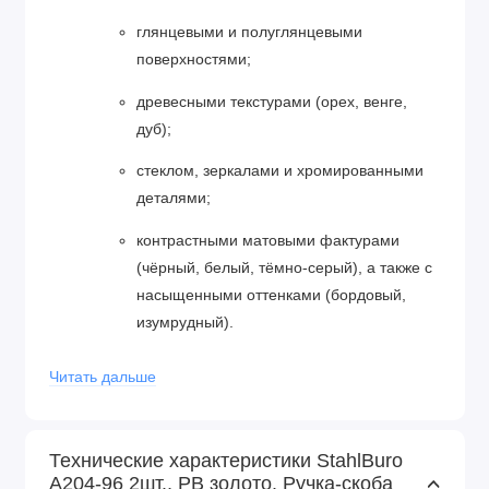
глянцевыми и полуглянцевыми
поверхностями;
древесными текстурами (орех, венге,
дуб);
стеклом, зеркалами и хромированными
деталями;
контрастными матовыми фактурами
(чёрный, белый, тёмно‑серый), а также с
насыщенными оттенками (бордовый,
изумрудный).
Эргономичность.
Скобовая форма с
Читать дальше
плавными, скруглёнными контурами
обеспечивает удобный захват, делает
открывание фасадов интуитивно понятным и
Технические характеристики StahlBuro
комфортным.
A204-96 2шт., PB золото. Ручка-скоба