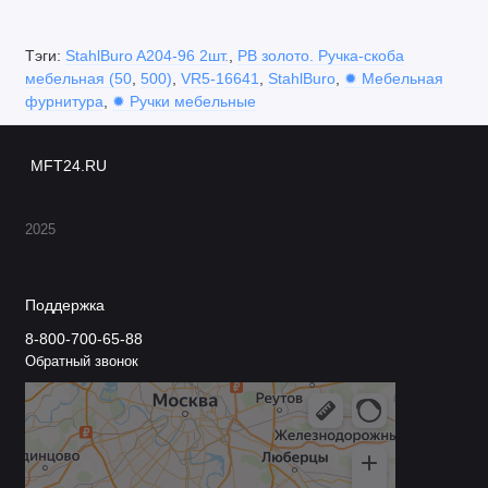
Бренд:
STAHLBURO.
Тэги:
StahlBuro A204-96 2шт.
,
PB золото. Ручка-скоба
Модель:
A204‑96 2ST‑PB.
мебельная (50
,
500)
,
VR5-16641
,
StahlBuro
,
✹ Мебельная
фурнитура
,
✹ Ручки мебельные
Цвет:
золото (глянцевое покрытие).
Тип изделия:
ручка‑скоба.
MFT24.RU
Материал:
алюминиевый сплав с золотым
покрытием.
2025
Межосевое расстояние:
96 мм.
Габариты (Д × Ш × В):
146 × [уточнить] × 31 мм
Поддержка
(точные размеры уточняйте у поставщика).
8-800-700-65-88
Обратный звонок
Тип крепления:
накладной (винтовой, сквозь
фасад).
Комплектация:
ручка‑скоба — 2 шт.;