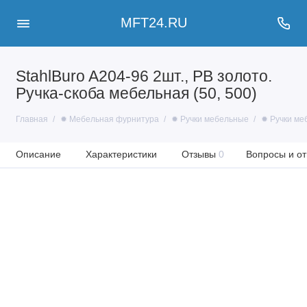
MFT24.RU
StahlBuro A204-96 2шт., PB золото.
Ручка-скоба мебельная (50, 500)
Главная
✹ Мебельная фурнитура
✹ Ручки мебельные
✹ Ручки ме
Описание
Характеристики
Отзывы
0
Вопросы и от