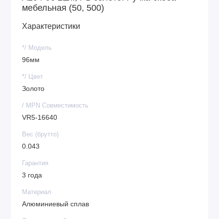
мебельная (50, 500)
Прочность конструкции.
Изготовлена из
алюминиевого сплава, устойчивого к:
Характеристики
повседневным нагрузкам;
*/ Модель
96мм
деформациям;
*/ Цвет
механическим повреждениям.
Золото
Простой монтаж.
Стандартное межосевое
/ MPN Совместимость
расстояние (96 мм) и полный комплект крепежа
VR5-16640
позволяют быстро установить ручку без
Вес (брутто)
специальных навыков.
0.043
Износостойкость.
Золотистое покрытие:
Гарантия
устойчиво к следам от пальцев (при
3 года
правильном уходе);
Материал
Алюминиевый сплав
сопротивляется мелким царапинам;