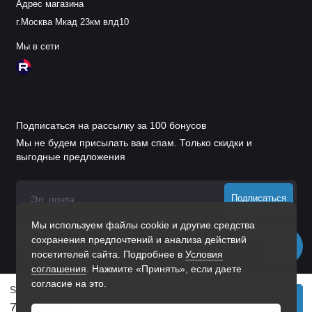
Адрес магазина
мебельными плитами.
г.Москва Мкад 23км влд10
Страна производства:
Китай.
Мы в сети
Гарантия:
3 года (согласно условиям
производителя).
Вес изделия:
120 г.
Подписаться на рассылку за 100 бонусов
Область применения
Мы не будем присылать вам спам. Только скидки и
выгодные предложения
кухонные шкафы и модульные системы;
шкафы‑купе и встроенные шкафы;
Подписаться
тумбы и комоды в спальнях, гостиных,
Мы используем файлы cookie и другие средства
Нажимая на кнопку «Подписаться», Вы даете
согласие на
прихожих;
сохранения предпочтений и анализа действий
обработку персональных данных.
посетителей сайта. Подробнее в
Условия
гардеробные системы и шкафы для хранения;
соглашения
. Нажмите «Принять», если даете
согласие на это.
офисная мебель (шкафы для документов,
StahlBuro A204-96 2шт., PB золото. Ручка-скоба мебельная (50, 500)
В корзину
тумбы под оргтехнику);
79 р.
111 р.