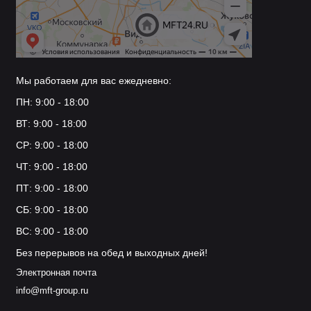
крепёжные винты (М4 × 25 мм) — 4 шт.;
инструкция по установке.
Упаковка:
индивидуальная (обеспечивает
Мы работаем для вас ежедневно:
сохранность при транспортировке).
ПН: 9:00 - 18:00
Назначение:
для фасадов корпусной мебели
ВТ: 9:00 - 18:00
(кухонные шкафы, шкафы‑купе, тумбы, комоды,
СР: 9:00 - 18:00
выдвижные ящики, гардеробные).
ЧТ: 9:00 - 18:00
Особенности:
ПТ: 9:00 - 18:00
СБ: 9:00 - 18:00
эргономичная скобовая форма;
ВС: 9:00 - 18:00
глянцевое золотое покрытие с
Без перерывов на обед и выходных дней!
выраженным блеском;
Электронная почта
устойчивость к повседневным нагрузкам;
info@mft-group.ru
совместимость со стандартными