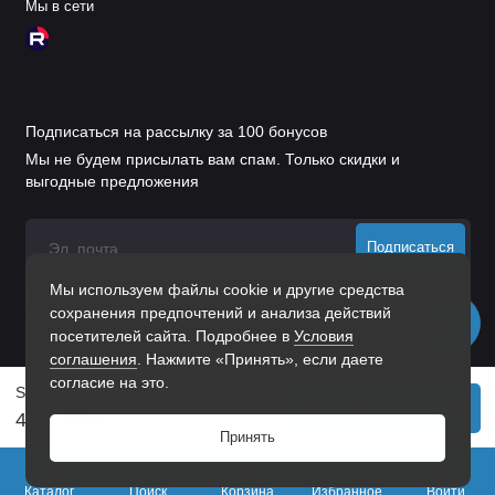
Мы в сети
Подписаться на рассылку за 100 бонусов
Мы не будем присылать вам спам. Только скидки и
выгодные предложения
Подписаться
Мы используем файлы cookie и другие средства
Нажимая на кнопку «Подписаться», Вы даете
согласие на
сохранения предпочтений и анализа действий
обработку персональных данных.
посетителей сайта. Подробнее в
Условия
соглашения
. Нажмите «Принять», если даете
согласие на это.
Soller ручка мебельная 204-96 мат.хром Ручка-скоба (900,90,10!!!)
В корзину
44 р.
65 р.
Принять
0
Каталог
Поиск
Корзина
Избранное
Войти