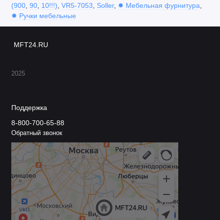
(900
,
90
,
10!!!)
,
VR5-7053
,
Soller
,
✹ Мебельная фурнитура
,
✹ Ручки мебельные
MFT24.RU
2025
Поддержка
8-800-700-65-88
Обратный звонок