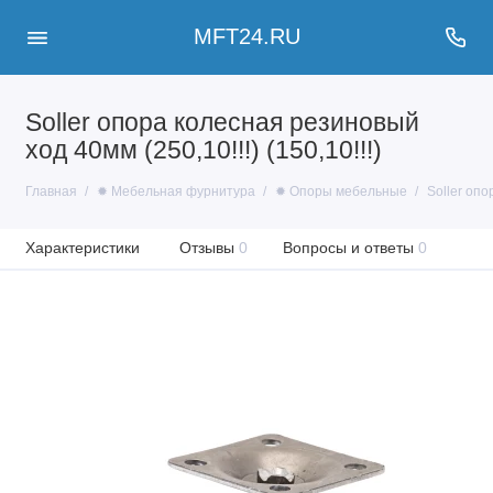
MFT24.RU
Soller опора колесная резиновый
ход 40мм (250,10!!!) (150,10!!!)
Главная
✹ Мебельная фурнитура
✹ Опоры мебельные
Soller опо
Характеристики
Отзывы
0
Вопросы и ответы
0