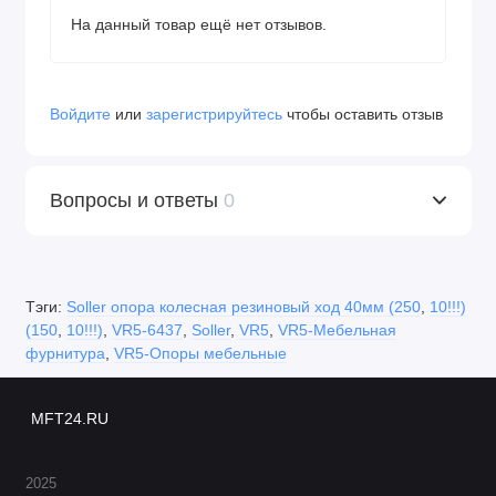
На данный товар ещё нет отзывов.
Войдите
или
зарегистрируйтесь
чтобы оставить отзыв
Вопросы и ответы
0
Тэги:
Soller опора колесная резиновый ход 40мм (250
,
10!!!)
(150
,
10!!!)
,
VR5-6437
,
Soller
,
VR5
,
VR5-Мебельная
фурнитура
,
VR5-Опоры мебельные
MFT24.RU
2025