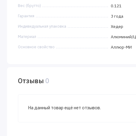
Вес (брутто)
0.121
Гарантия
3 года
Индивидуальная упаковка
Хедер
Материал
Алюминий/
Основное свойство
Аллюр-МИ
Отзывы
0
На данный товар ещё нет отзывов.