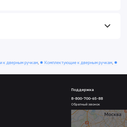
и к дверным ручкам
,
✹ Комплектующие к дверным ручкам
,
✹
Поддержка
8-800-700-65-88
Обратный звонок