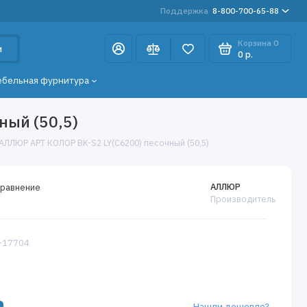
Поддержка
8-800-700-65-88
Корзина
0
и
0 р.
ебельная фурнитура
ный (50,5)
АЛЛЮР АРТ КОЛОР BK-S2 LY(C6200) песочный (50,5)
АЛЛЮР
сравнение
Производитель
5-17704
Нашли дешевле?