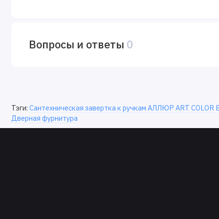
Вопросы и ответы
0
Тэги:
Сантехническая завертка к ручкам АЛЛЮР ART COLOR B
Дверная фурнитура