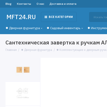
Blog
Контакты
О нас
Доставка и оплата
MFT24.RU
ВСЕ КАТЕГОРИИ
✹ Дверная фурнитура
✹ Садовый инвентарь
✹ Инструме
Сантехническая завертка к ручкам А
Главная
✹ Дверная фурнитура
✹ Комплектующие к дверным ручк