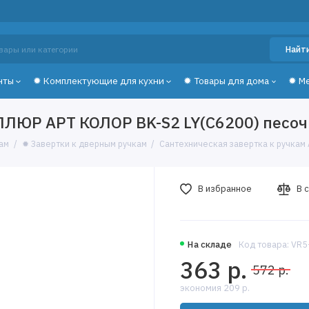
Найт
нты
✹ Комплектующие для кухни
✹ Товары для дома
✹ М
ЛЛЮР АРТ КОЛОР BK-S2 LY(C6200) песоч
ам
✹ Завертки к дверным ручкам
Сантехническая завертка к ручкам 
В избранное
В 
На складе
Код товара: VR
363 р.
572 р.
экономия 209 р.