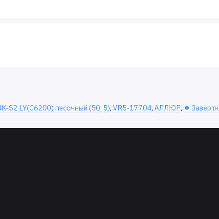
K-S2 LY(C6200) песочный (50
,
5)
,
VR5-17704
,
АЛЛЮР
,
✹ Завертк