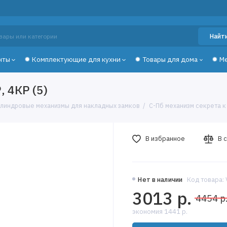
Найт
нты
✹ Комплектующие для кухни
✹ Товары для дома
✹ М
 4КР (5)
линдровые механизмы для накладных замков
С-Пб механизм секрета к 
В избранное
В 
Нет в наличии
Код товара:
3013 р.
4454 р
экономия 1441 р.