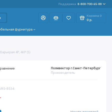
Поддержка
8-800-700-65-88
Корзина
0
и
0 р.
ебельная фурнитура
Барьерам 4Р, 4КР (5)
Поливектор г.Санкт-Петербург
сравнение
Производитель
 VR5-8534
.
Нашли дешевле?