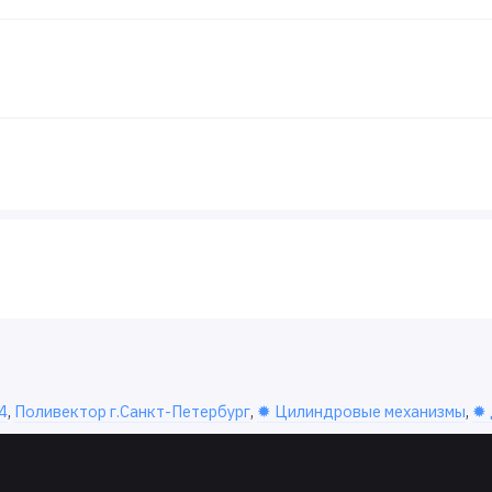
4
,
Поливектор г.Санкт-Петербург
,
✹ Цилиндровые механизмы
,
✹ 