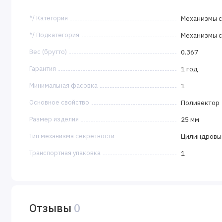
*/ Категория
Механизмы с
*/ Подкатегория
Механизмы с
Вес (брутто)
0.367
Гарантия
1 год
Минимальная фасовка
1
Основное свойство
Поливектор
Размер изделия
25 мм
Тип механизма секретности
Цилиндровы
Транспортная упаковка
1
Отзывы
0