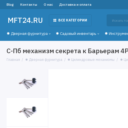
Blog
Контакты
О нас
Доставка и оплата
MFT24.RU
ВСЕ КАТЕГОРИИ
✹ Дверная фурнитура
✹ Садовый инвентарь
✹ Инструме
С-Пб механизм секрета к Барьерам 4Р,
Главная
✹ Дверная фурнитура
✹ Цилиндровые механизмы
✹ Ци