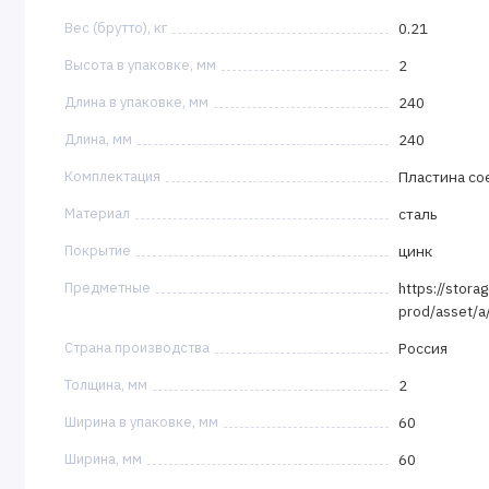
Вес (брутто), кг
0.21
Высота в упаковке, мм
2
Длина в упаковке, мм
240
Длина, мм
240
Комплектация
Пластина со
Материал
сталь
Покрытие
цинк
Предметные
https://stora
prod/asset/
Страна производства
Россия
Толщина, мм
2
Ширина в упаковке, мм
60
Ширина, мм
60