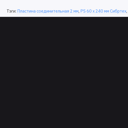
Тэги:
Пластина соединительная 2 мм
,
PS 60 х 240 мм Сибртех
,