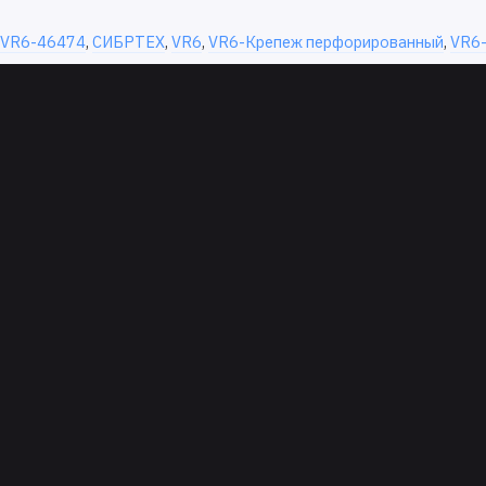
VR6-46474
,
СИБРТЕХ
,
VR6
,
VR6-Крепеж перфорированный
,
VR6-