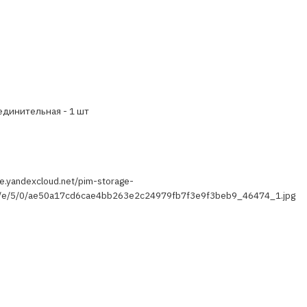
единительная - 1 шт
ge.yandexcloud.net/pim-storage-
a/e/5/0/ae50a17cd6cae4bb263e2c24979fb7f3e9f3beb9_46474_1.jpg