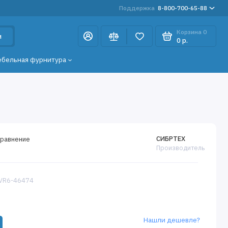
Поддержка
8-800-700-65-88
Корзина
0
и
0 р.
ебельная фурнитура
СИБРТЕХ
сравнение
Производитель
 VR6-46474
Нашли дешевле?