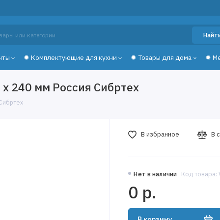
Найт
нты
✹ Комплектующие для кухни
✹ Товары для дома
✹ М
 х 240 мм Россия Сибртех
 Сибртех
В избранное
В 
Нет в наличии
Код товара:
0 р.
В корзину