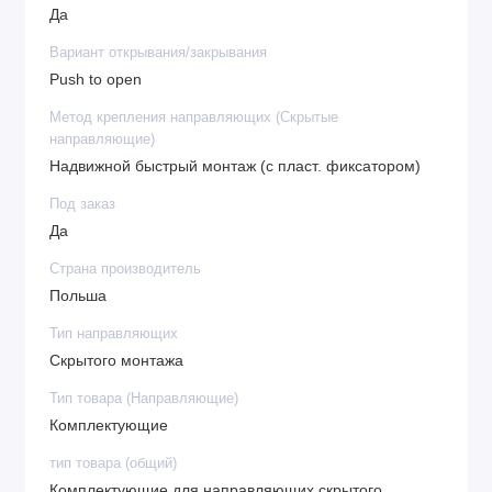
Да
Вариант открывания/закрывания
Push to open
Метод крепления направляющих (Скрытые
направляющие)
Надвижной быстрый монтаж (с пласт. фиксатором)
Под заказ
Да
Страна производитель
Польша
Тип направляющих
Скрытого монтажа
Тип товара (Направляющие)
Комплектующие
тип товара (общий)
Комплектующие для направляющих скрытого