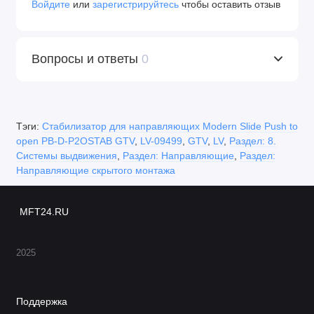
Войдите
или
зарегистрируйтесь
чтобы оставить отзыв
Вопросы и ответы
0
Тэги:
Стабилизатор для направляющих Modern Slide Push to
open PB-D-P2OSTAB GTV
,
LV-09499
,
GTV
,
LV
,
Раздел: 8.
Системы выдвижения
,
Раздел: Направляющие
,
Раздел:
Направляющие скрытого монтажа
MFT24.RU
2025
Поддержка