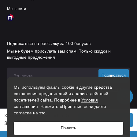
Мы в сети
Подписаться на рассылку за 100 бонусов
Мы не будем присылать вам спам. Только скидки и
выгодные предложения
Подписаться
Мы используем файлы cookie и другие средства
Нажимая на кнопку «Подписаться», Вы даете
согласие на
сохранения предпочтений и анализа действий
обработку персональных данных.
посетителей сайта. Подробнее в
Условия
соглашения
. Нажмите «Принять», если даете
согласие на это.
Хеттих/Quadro You V6 Push to Open M комплект направл 100% выдвиж 500мм, 30кг (EB21)/9256937
В корзину
3499 р.
3817 р.
Принять
0