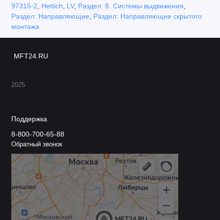
97315-2
,
Hettich
,
LV
,
Раздел: 8. Системы выдвижения
,
Раздел: Направляющие
,
Раздел: Направляющие скрытого
монтажа
MFT24.RU
2025
Поддержка
8-800-700-65-88
Обратный звонок