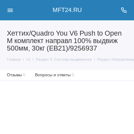
MFT24.RU
Хеттих/Quadro You V6 Push to Open
M комплект направл 100% выдвиж
500мм, 30кг (EB21)/9256937
Главная
LV
Раздел: 8. Системы выдвижения
Раздел: Направляю
Отзывы
0
Вопросы и ответы
0