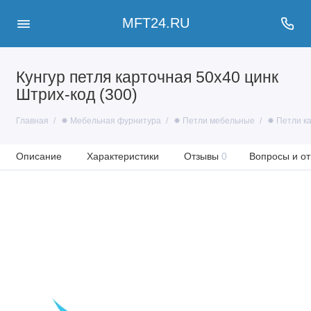
MFT24.RU
Кунгур петля карточная 50x40 цинк
Штрих-код (300)
Главная
✹ Мебельная фурнитура
✹ Петли мебельные
✹ Петли к
Описание
Характеристики
Отзывы
0
Вопросы и от