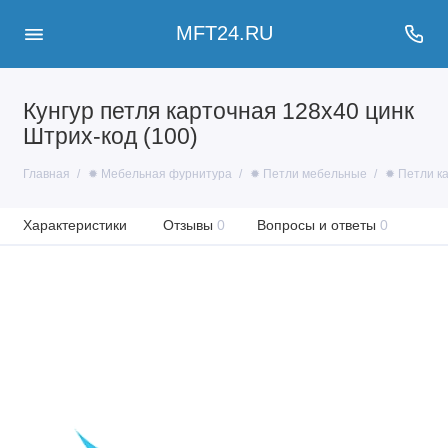
MFT24.RU
Кунгур петля карточная 128x40 цинк
Штрих-код (100)
Главная
✹ Мебельная фурнитура
✹ Петли мебельные
✹ Петли к
Характеристики
Отзывы
0
Вопросы и ответы
0