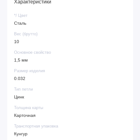
Характеристики
*/ Цвет
Сталь
Вес (брутто)
10
Основное свойство
1,5 мм
Размер изделия
0.032
Тип петли
Цинк
Толщина карты
Карточная
Транспортная упаковка
Кунгур