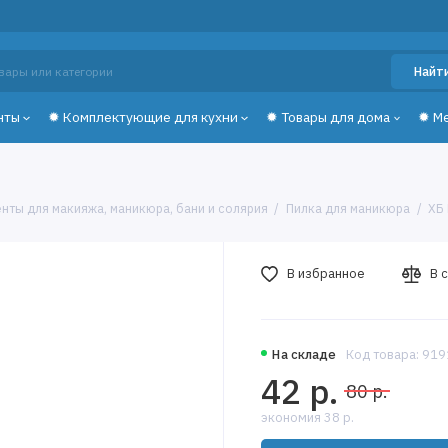
Найт
нты
✹ Комплектующие для кухни
✹ Товары для дома
✹ М
нты для макияжа, маникюра, бани и солярия
Пилка для маникюра
ХБ
В избранное
В 
На складе
Код товара: 91
42 р.
80 р.
экономия 38 р.