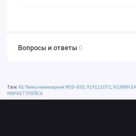
Вопросы и ответы
0
Тэги:
ХБ Пилка маникюрная MOD-850
,
919122072
,
ХОЗЯИН Б
МАРКЕТПЛЕЙСА