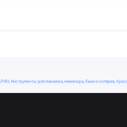
АРИН
,
Инструменты для макияжа
,
маникюра
,
бани и солярия
,
Красо