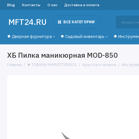
Blog
Контакты
О нас
Доставка и оплата
MFT24.RU
ВСЕ КАТЕГОРИИ
✹ Дверная фурнитура
✹ Садовый инвентарь
✹ Инструме
ХБ Пилка маникюрная MOD-850
Главная
✹ ТОВАРЫ МАРКЕТПЛЕЙСА
Красота и гигиена
Инструме