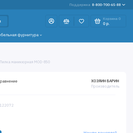
Поддержка
8-800-700-65-88
Корзина
0
и
0 р.
ебельная фурнитура
 Пилка маникюрная MOD-850
ХОЗЯИН БАРИН
сравнение
Производитель
9122072
Нашли дешевле?