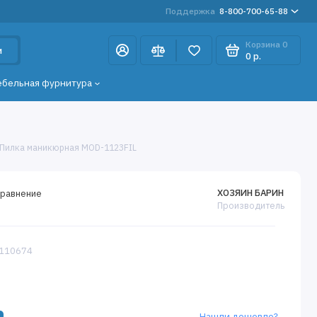
Поддержка
8-800-700-65-88
Корзина
0
и
0 р.
ебельная фурнитура
 Пилка маникюрная MOD-1123FIL
ХОЗЯИН БАРИН
сравнение
Производитель
9110674
Нашли дешевле?