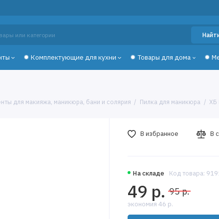
Найт
нты
✹ Комплектующие для кухни
✹ Товары для дома
✹ М
нты для макияжа, маникюра, бани и солярия
Пилка для маникюра
ХБ
В избранное
В 
На складе
Код товара: 91
49 р.
95 р.
экономия 46 р.