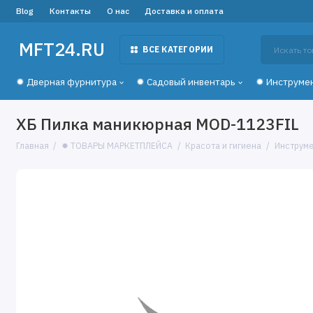
Blog
Контакты
О нас
Доставка и оплата
MFT24.RU
ВСЕ КАТЕГОРИИ
✹ Дверная фурнитура
✹ Садовый инвентарь
✹ Инструме
ХБ Пилка маникюрная MOD-1123FIL
Главная
✹ ТОВАРЫ МАРКЕТПЛЕЙСА
Красота и гигиена
Инструме