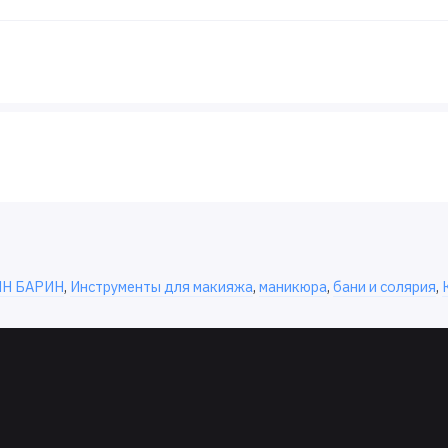
ИН БАРИН
,
Инструменты для макияжа
,
маникюра
,
бани и солярия
,