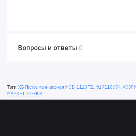
Вопросы и ответы
0
Тэги:
ХБ Пилка маникюрная MOD-1123FIL
,
919110674
,
ХОЗЯ
МАРКЕТПЛЕЙСА