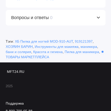
педикюра. Часто руки называют «визитной
карточкой» человека. Многие обращают внимание на
состояние ногтей, а у девушек особый интерес
Вопросы и ответы
0
вызывает маникюр и его оформление. Красивые
женские пальцы – предмет особой гордости.
Правильный подпил натуральных ногтей – основа
здоровых ногтей и красивого маникюра. Не
Тэги:
ХБ Пилка для ногтей MOD-910-AUT
,
919121397
,
правильный же опил способен не только усложнить
ХОЗЯИН БАРИН
,
Инструменты для макияжа
,
маникюра
,
процесс маникюра и ухудшить его результат, но и
бани и солярия
,
Красота и гигиена
,
Пилка для маникюра
,
✹
ТОВАРЫ МАРКЕТПЛЕЙСА
значительно навредить ногтям и ослабить их.
Существует несколько простых правил, которые
помогут не только создать красивый маникюр
MFT24.RU
относительно быстро, но и сохранить здоровье ваших
ноготков.
2025
Поддержка