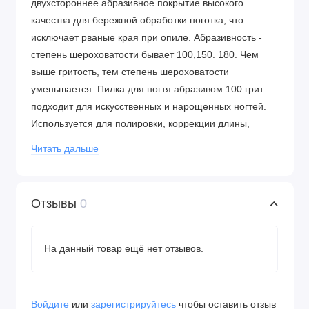
двухстороннее абразивное покрытие высокого
качества для бережной обработки ноготка, что
исключает рваные края при опиле. Абразивность -
степень шероховатости бывает 100,150. 180. Чем
выше гритость, тем степень шероховатости
уменьшается. Пилка для ногтя абразивом 100 грит
подходит для искусственных и нарощенных ногтей.
Используется для полировки, коррекции длины,
поверхности искусственной пластины, подготовки к
Читать дальше
лаку и гель-лаку. Используется при педикюре как
пилка для пяток или терка для ног. Пилочка для
маникюра 180/240 грит оптимальный вариант для
Отзывы
0
натуральных, ломких ногтей, шлифовки наращенных.
240 грит устраняет неровности, готовит ногтевую
пластину к наращиванию, покрытию, шеллаку. Набор
На данный товар ещё нет отзывов.
пилок для ногтей послужит приятным и практичным
подарком маме, подруге, коллеге, на день рождения,
8 марта, Новый года, день мастера маникюра и
Войдите
или
зарегистрируйтесь
чтобы оставить отзыв