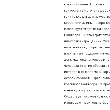
края при опиле. Абразивност
гритость, тем степень шеро
грит подходит для искусств
коррекции длины, поверхност
Используется при педикюре к
маникюра 180/240 грит опти
шлифовки наращенных. 240 г
наращиванию, покрытию, шел
практичным подарком маме, п
день мастера маникюра и пе
человека. Многие обращают 
интерес вызывает маникюр 
особой гордости. Правильны
красивого маникюра. Не пра
маникюра и ухудшить его рез
Существует несколько прост
маникюр относительно быстр