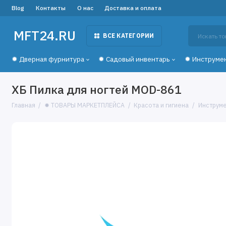
Blog
Контакты
О нас
Доставка и оплата
MFT24.RU
ВСЕ КАТЕГОРИИ
✹ Дверная фурнитура
✹ Садовый инвентарь
✹ Инструме
ХБ Пилка для ногтей MOD-861
Главная
✹ ТОВАРЫ МАРКЕТПЛЕЙСА
Красота и гигиена
Инструме