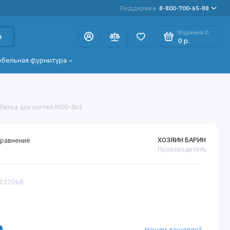
Поддержка
8-800-700-65-88
Корзина
0
и
0 р.
ебельная фурнитура
 Пилка для ногтей MOD-861
ХОЗЯИН БАРИН
сравнение
Производитель
9122068
Нашли дешевле?