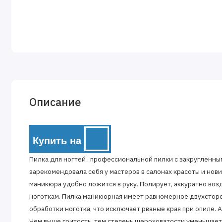
Описание
Купить на
Пилка для ногтей . профессиональной пилки с закругленны
зарекомендовала себя у мастеров в салонах красоты и нов
маникюра удобно ложится в руку. Полирует, аккуратно воз
ноготкам. Пилка маникюрная имеет равномерное двухстор
обработки ноготка, что исключает рваные края при опиле. 
Чем выше гритость, тем степень шероховатости уменьшаетс