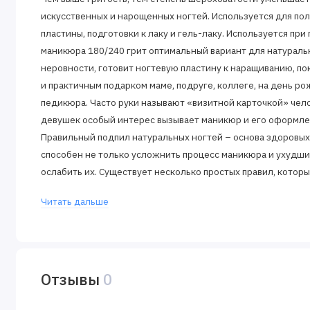
искусственных и нарощенных ногтей. Используется для по
пластины, подготовки к лаку и гель-лаку. Используется при
маникюра 180/240 грит оптимальный вариант для натураль
неровности, готовит ногтевую пластину к наращиванию, по
и практичным подарком маме, подруге, коллеге, на день ро
педикюра. Часто руки называют «визитной карточкой» чело
девушек особый интерес вызывает маникюр и его оформле
Правильный подпил натуральных ногтей – основа здоровых
способен не только усложнить процесс маникюра и ухудшит
ослабить их. Существует несколько простых правил, котор
быстро, но и сохранить здоровье ваших ноготков.
Читать дальше
Отзывы
0