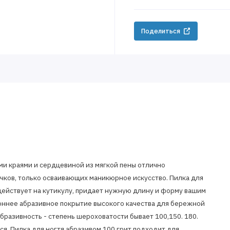
Поделиться
ми краями и сердцевиной из мягкой пены отлично
ичков, только осваивающих маникюрное искусство. Пилка для
действует на кутикулу, придает нужную длину и форму вашим
оннее абразивное покрытие высокого качества для бережной
Абразивность - степень шероховатости бывает 100,150. 180.
я. Пилка для ногтя абразивом 100 грит подходит для