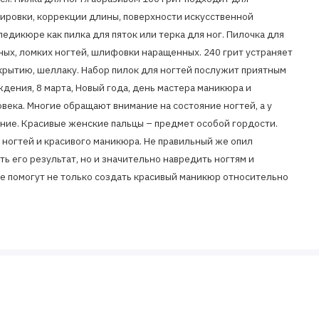
лировки, коррекции длины, поверхности искусственной
 педикюре как пилка для пяток или терка для ног. Пилочка для
ных, ломких ногтей, шлифовки наращенных. 240 грит устраняет
крытию, шеллаку. Набор пилок для ногтей послужит приятным
ждения, 8 марта, Новый года, день мастера маникюра и
века. Многие обращают внимание на состояние ногтей, а у
ние. Красивые женские пальцы – предмет особой гордости.
 ногтей и красивого маникюра. Не правильный же опил
ь его результат, но и значительно навредить ногтям и
ые помогут не только создать красивый маникюр относительно