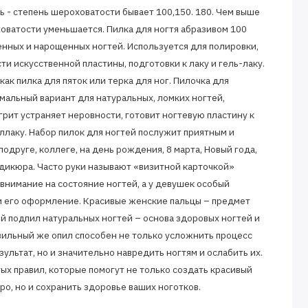
ь - степень шероховатости бывает 100,150. 180. Чем выше
ховатости уменьшается. Пилка для ногтя абразивом 100
енных и нарощенных ногтей. Используется для полировки,
и искусственной пластины, подготовки к лаку и гель-лаку.
ак пилка для пяток или терка для ног. Пилочка для
мальный вариант для натуральных, ломких ногтей,
рит устраняет неровности, готовит ногтевую пластину к
лаку. Набор пилок для ногтей послужит приятным и
одруге, коллеге, на день рождения, 8 марта, Новый года,
дикюра. Часто руки называют «визитной карточкой»
внимание на состояние ногтей, а у девушек особый
и его оформление. Красивые женские пальцы – предмет
й подпил натуральных ногтей – основа здоровых ногтей и
вильный же опил способен не только усложнить процесс
ультат, но и значительно навредить ногтям и ослабить их.
ых правил, которые помогут не только создать красивый
о, но и сохранить здоровье ваших ноготков.