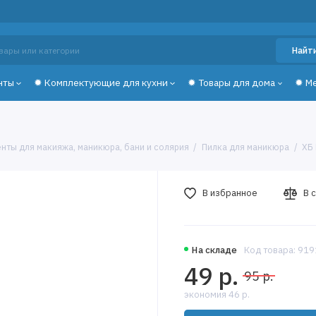
Найт
нты
✹ Комплектующие для кухни
✹ Товары для дома
✹ М
нты для макияжа, маникюра, бани и солярия
Пилка для маникюра
ХБ
В избранное
В 
На складе
Код товара: 91
49 р.
95 р.
экономия 46 р.