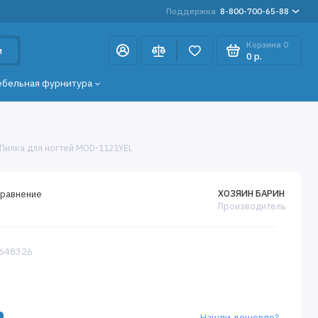
Поддержка
8-800-700-65-88
Корзина
0
и
0 р.
ебельная фурнитура
 Пилка для ногтей MOD-1121YEL
ХОЗЯИН БАРИН
сравнение
Производитель
8648326
Нашли дешевле?