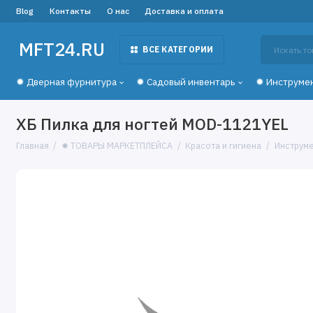
Blog
Контакты
О нас
Доставка и оплата
MFT24.RU
ВСЕ КАТЕГОРИИ
✹ Дверная фурнитура
✹ Садовый инвентарь
✹ Инструме
ХБ Пилка для ногтей MOD-1121YEL
Главная
✹ ТОВАРЫ МАРКЕТПЛЕЙСА
Красота и гигиена
Инструме