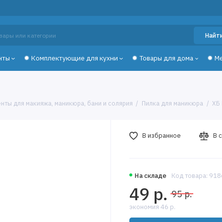
Найт
нты
✹ Комплектующие для кухни
✹ Товары для дома
✹ М
нты для макияжа, маникюра, бани и солярия
Пилка для маникюра
ХБ
В избранное
В 
На складе
Код товара: 91
49 р.
95 р.
экономия 46 р.