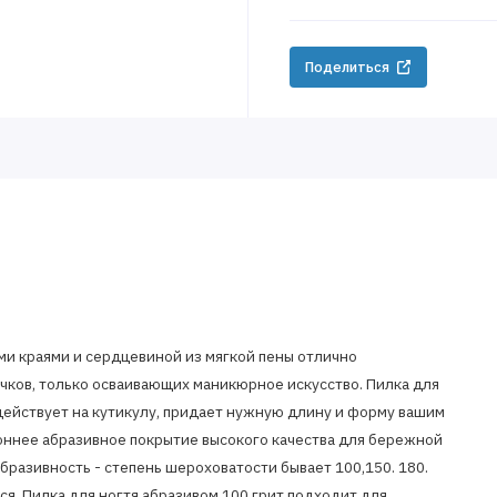
Поделиться
ми краями и сердцевиной из мягкой пены отлично
ичков, только осваивающих маникюрное искусство. Пилка для
действует на кутикулу, придает нужную длину и форму вашим
оннее абразивное покрытие высокого качества для бережной
Абразивность - степень шероховатости бывает 100,150. 180.
я. Пилка для ногтя абразивом 100 грит подходит для