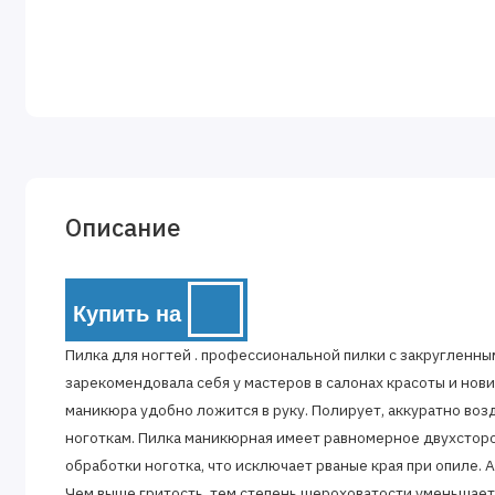
Описание
Купить на
Пилка для ногтей . профессиональной пилки с закругленны
зарекомендовала себя у мастеров в салонах красоты и нов
маникюра удобно ложится в руку. Полирует, аккуратно воз
ноготкам. Пилка маникюрная имеет равномерное двухстор
обработки ноготка, что исключает рваные края при опиле. 
Чем выше гритость, тем степень шероховатости уменьшаетс