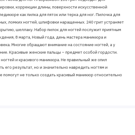
лировки, коррекции длины, поверхности искусственной
 педикюре как пилка для пяток или терка для ног. Пилочка для
ных, ломких ногтей, шлифовки наращенных. 240 грит устраняет
крытию, шеллаку. Набор пилок для ногтей послужит приятным
ждения, 8 марта, Новый года, день мастера маникюра и
века. Многие обращают внимание на состояние ногтей, а у
ние. Красивые женские пальцы – предмет особой гордости.
 ногтей и красивого маникюра. Не правильный же опил
ь его результат, но и значительно навредить ногтям и
ые помогут не только создать красивый маникюр относительно