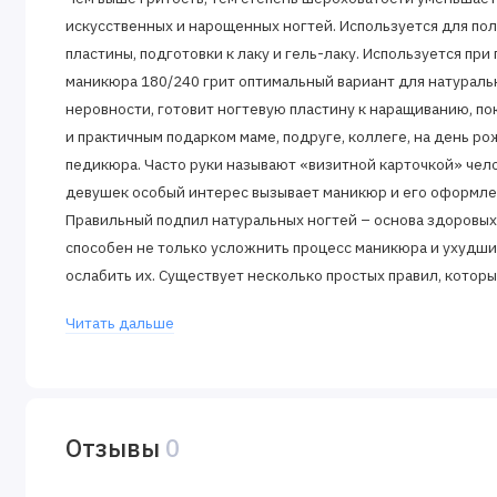
искусственных и нарощенных ногтей. Используется для по
пластины, подготовки к лаку и гель-лаку. Используется при
маникюра 180/240 грит оптимальный вариант для натураль
неровности, готовит ногтевую пластину к наращиванию, по
и практичным подарком маме, подруге, коллеге, на день ро
педикюра. Часто руки называют «визитной карточкой» чело
девушек особый интерес вызывает маникюр и его оформле
Правильный подпил натуральных ногтей – основа здоровых
способен не только усложнить процесс маникюра и ухудшит
ослабить их. Существует несколько простых правил, котор
быстро, но и сохранить здоровье ваших ноготков.
Читать дальше
Отзывы
0