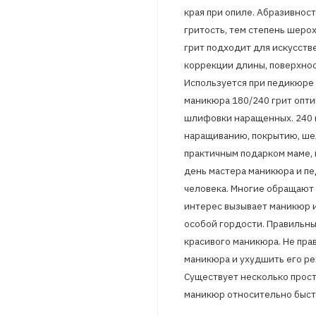
края при опиле. Абразивност
гритость, тем степень шеро
грит подходит для искусств
коррекции длины, поверхност
Используется при педикюре к
маникюра 180/240 грит опти
шлифовки наращенных. 240 г
наращиванию, покрытию, шел
практичным подарком маме, п
день мастера маникюра и пе
человека. Многие обращают 
интерес вызывает маникюр 
особой гордости. Правильны
красивого маникюра. Не пра
маникюра и ухудшить его рез
Существует несколько прост
маникюр относительно быстр