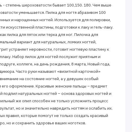
ь - степень шероховатости бывает 100,150. 180. Чем выше
ховатости уменьшается. Пилка для ногтя абразивом 100
енных и нарощенных ногтей. Используется для полировки,
и искусственной пластины, подготовки к лаку и гель-лаку.
ак пилка для пяток или терка для ног. Пилочка для
мальный вариант для натуральных, ломких ногтей,
рит устраняет неровности, готовит ногтевую пластину к
лаку. Набор пилок для ногтей послужит приятным и
одруге, коллеге, на день рождения, 8 марта, Новый года,
дикюра. Часто руки называют «визитной карточкой»
внимание на состояние ногтей, а у девушек особый
и его оформление. Красивые женские пальцы – предмет
й подпил натуральных ногтей – основа здоровых ногтей и
вильный же опил способен не только усложнить процесс
ультат, но и значительно навредить ногтям и ослабить их.
ых правил, которые помогут не только создать красивый
о, но и сохранить здоровье ваших ноготков.