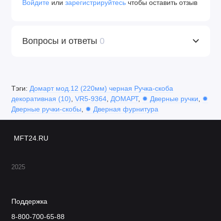
Войдите
или
зарегистрируйтесь
чтобы оставить отзыв
Вопросы и ответы
0
Тэги:
Домарт мод.12 (220мм) черная Ручка-скоба
декоративная (10)
,
VR5-9364
,
ДОМАРТ
,
✹ Дверные ручки
,
✹
Дверные ручки-скобы
,
✹ Дверная фурнитура
MFT24.RU
2025
Поддержка
8-800-700-65-88