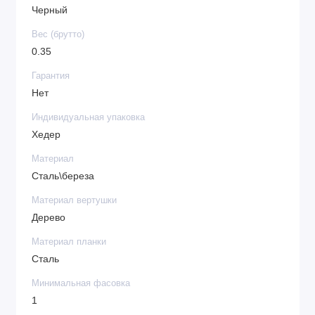
Черный
Вес (брутто)
0.35
Гарантия
Нет
Индивидуальная упаковка
Хедер
Материал
Сталь\береза
Материал вертушки
Дерево
Материал планки
Сталь
Минимальная фасовка
1