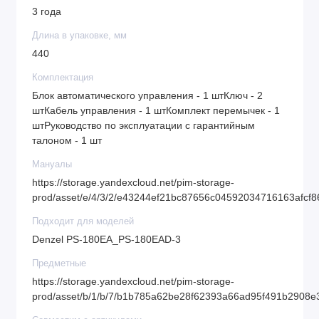
3 года
Длина в упаковке, мм
440
Комплектация
Блок автоматического управления - 1 штКлюч - 2
штКабель управления - 1 штКомплект перемычек - 1
штРуководство по эксплуатации с гарантийным
талоном - 1 шт
Мануалы
https://storage.yandexcloud.net/pim-storage-
prod/asset/e/4/3/2/e43244ef21bc87656c04592034716163afcf
Подходит для моделей
Denzel PS-180EA_PS-180EAD-3
Предметные
https://storage.yandexcloud.net/pim-storage-
prod/asset/b/1/b/7/b1b785a62be28f62393a66ad95f491b2908e