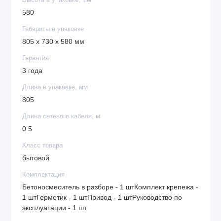
Высота в упаковке, мм
достаточно просто «стукнуть» по большой
580
наружной кнопке, и работа двигателя
Габариты в упаковке
моментально прекратится.
805 x 730 x 580 мм
II класс защиты от поражения электрическим
током — устройство имеет двойную изоляцию
Гарантия
токопроводящих элементов, что подтверждено
3 года
сертификатом.
Длина в упаковке, мм
Сниженный уровень шума 86 дБ — толщина
805
венца увеличена, поэтому бетоносмеситель
Длина сетевого кабеля, м
работает тише по сравнению с классическими
0.5
моделями, также уменьшается уровень
вибраций.
Класс товара
Защита от коррозии — бак окрашен стойкой
бытовой
порошковой краской, она не стирается со
Комплектация
временем и долго сохраняет первозданный
Бетоносмеситель в разборе - 1 штКомплект крепежа -
вид.
1 штГерметик - 1 штПривод - 1 штРуководство по
Простое обслуживание — узел крепления оси
эксплуатации - 1 шт
барабана легко разбирается, это значительно