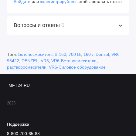
Войдите
или
зарегистрируйтесь
чтобы оставить отзыв
Вопросы и ответы
0
Тэги:
Бетоносмеситель B-160
,
700 Вт
,
160 л Denzel
,
VR6-
95422
,
DENZEL
,
VR6
,
VR6-Бетоносмесители
,
растворосмесители
,
VR6-Силовое оборудование
MFT24.RU
2025
Поддержка
8-800-700-65-88