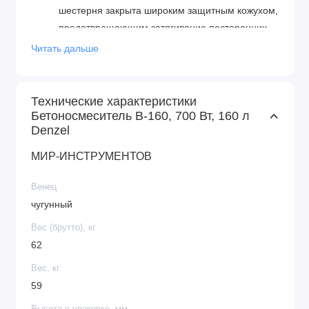
шестерня закрыта широким защитным кожухом,
предотвращающим затягивание посторонних
предметов в привод.
Читать дальше
Прочность — шестерня и венец сделаны из
чугуна, в конструкции венца нет ослабляющих
сквозных отверстий, т.к. он крепится к барабану
Технические характеристики
Бетоносмеситель B-160, 700 Вт, 160 л
через проушины, вынесенные за его тело.
Denzel
Надежность и высокий ресурс — втулка,
передающая вращение от вала
МИР-ИНСТРУМЕНТОВ
непосредственно ведомому шкиву,
произведена из прочной стали.
Венец
Фиксация угла наклона барабана — в
чугунный
конструкции бетоносмесителя предусмотрена
Вес (брутто), кг
педаль, позволяющая фиксировать бак в
62
нужном положении и дозировать выгрузку
Вес, кг
готовой смеси.
59
Возможность экстренного выключения — при
возникновении внештатной ситуации