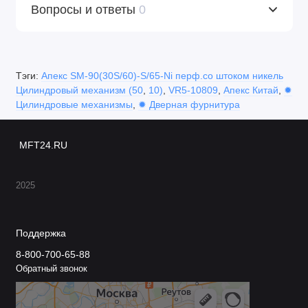
Вопросы и ответы
0
Тэги:
Апекс SM-90(30S/60)-S/65-Ni перф.со штоком никель
Цилиндровый механизм (50
,
10)
,
VR5-10809
,
Апекс Китай
,
✹
Цилиндровые механизмы
,
✹ Дверная фурнитура
MFT24.RU
2025
Поддержка
8-800-700-65-88
Обратный звонок