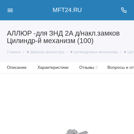
MFT24.RU
АЛЛЮР -для ЗНД 2А д/накл.замков
Цилиндр-й механизм (100)
Главная
✹ Дверная фурнитура
✹ Цилиндровые механизмы
✹ Цил
Описание
Характеристики
Отзывы
0
Вопросы и от