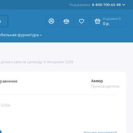
Поддержка
8-800-700-65-88
Корзина
0
и
0 р.
ебельная фурнитура
д/накл.замков Цилиндр-й механизм (100)
Аллюр
сравнение
Производитель
5-1006
Нашли дешевле?