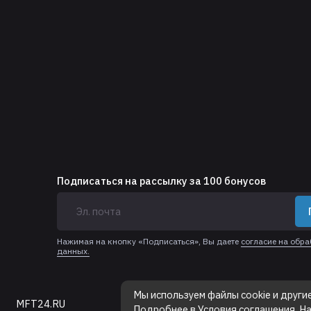
Подписаться на рассылку за 100 бонусов
Нажимая на кнопку «Подписаться», Вы даете
согласие на обр
данных.
Мы используем файлы cookie и други
MFT24.RU
, 2025
Подробнее в
Условия соглашения
. Н