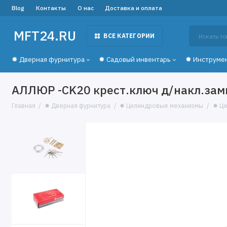
Blog
Контакты
О нас
Доставка и оплата
MFT24.RU
ВСЕ КАТЕГОРИИ
✹ Дверная фурнитура
✹ Садовый инвентарь
✹ Инструме
АЛЛЮР -CK20 крест.ключ д/накл.зам
Главная
✹ Дверная фурнитура
✹ Цилиндровые механизмы
✹ Ци