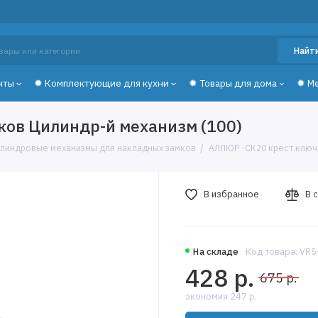
Найт
нты
✹ Комплектующие для кухни
✹ Товары для дома
✹ М
ков Цилиндр-й механизм (100)
линдровые механизмы для накладных замков
АЛЛЮР -CK20 крест.ключ 
В избранное
В 
На складе
Код товара: VR
428 р.
675 р.
экономия 247 р.