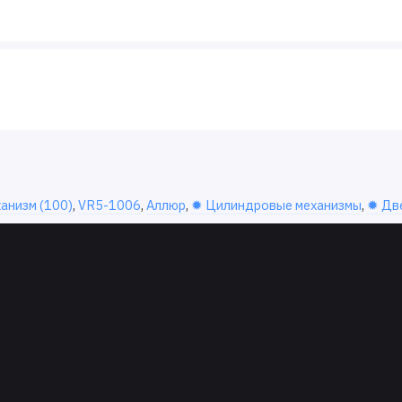
анизм (100)
,
VR5-1006
,
Аллюр
,
✹ Цилиндровые механизмы
,
✹ Дв