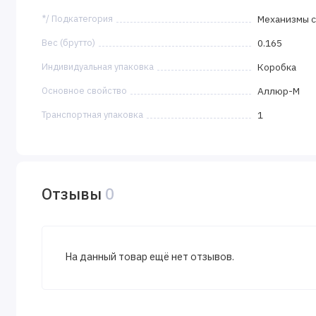
*/ Подкатегория
Механизмы с
Вес (брутто)
0.165
Индивидуальная упаковка
Коробка
Основное свойство
Аллюр-М
Транспортная упаковка
1
Отзывы
0
На данный товар ещё нет отзывов.