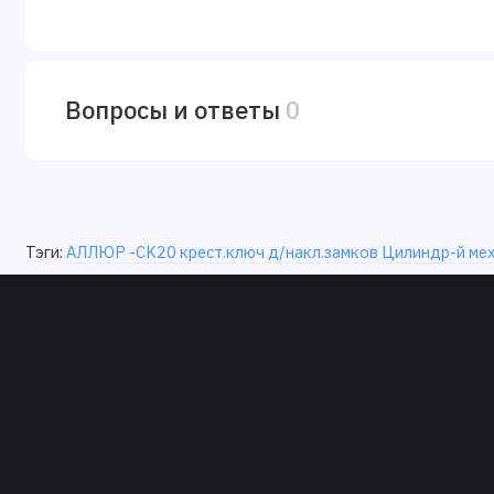
Вопросы и ответы
0
Тэги:
АЛЛЮР -CK20 крест.ключ д/накл.замков Цилиндр-й мех