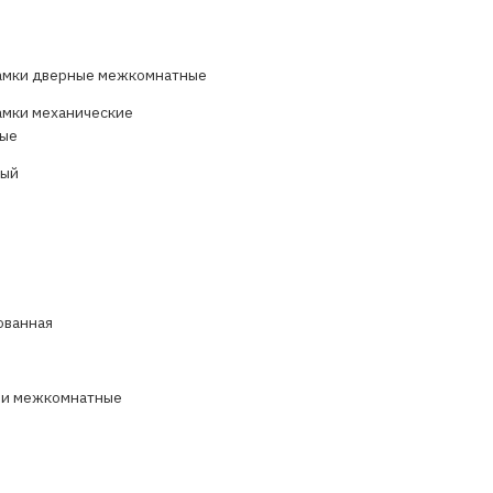
амки дверные межкомнатные
амки механические
ые
лый
ованная
 и межкомнатные