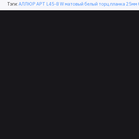
Тэги:
АЛЛЮР АРТ L45-8 W матовый белый торц.планка 25мм б