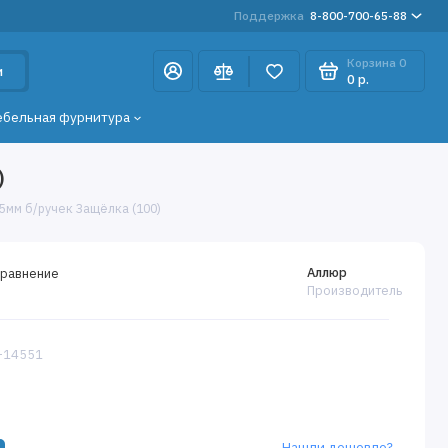
Поддержка
8-800-700-65-88
Корзина
0
и
0 р.
ебельная фурнитура
)
5мм б/ручек Защёлка (100)
Аллюр
сравнение
Производитель
5-14551
Нашли дешевле?