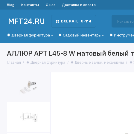
Blog
Контакты
О нас
Доставка и оплата
MFT24.RU
ВСЕ КАТЕГОРИИ
✹ Дверная фурнитура
✹ Садовый инвентарь
✹ Инструме
АЛЛЮР АРТ L45-8 W матовый белый т
Главная
✹ Дверная фурнитура
✹ Дверные замки, механизмы
✹ 