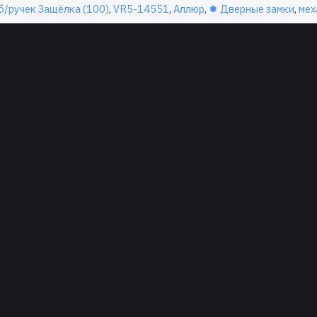
/ручек Защёлка (100)
,
VR5-14551
,
Аллюр
,
✹ Дверные замки
,
мех