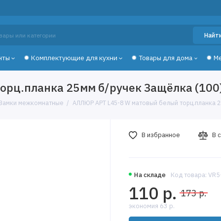
Найт
нты
✹ Комплектующие для кухни
✹ Товары для дома
✹ М
орц.планка 25мм б/ручек Защёлка (100
Замки межкомнатные
АЛЛЮР АРТ L45-8 W матовый белый торц.планка 2
В избранное
В 
На складе
Код товара: VR
110 р.
173 р.
экономия 63 р.