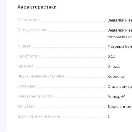
Характеристики
*/ Категория
Защёлки и з
*/ Подкатегория
Защелки и з
межкомнатн
*/ Цвет
Матовый бе
Вес (брутто)
0.13
Гарантия
3 года
Индивидуальная упаковка
Коробка
Материал
Сталь оцинк
Основное свойство
Аллюр-М
Тип двери
Деревянные
Транспортная упаковка
1