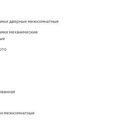
амки дверные межкомнатные
амки механические
ые
ото
ованная
 и межкомнатные