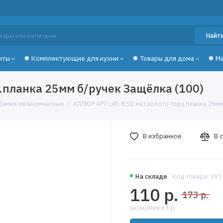
Найт
нты
✹ Комплектующие для кухни
✹ Товары для дома
✹ М
.планка 25мм б/ручек Защёлка (100)
Замки межкомнатные
АЛЛЮР АРТ L45-8 SB мат.золото торц.планка 25мм
В избранное
В 
На складе
Код товара: VR
110 р.
173 р.
экономия 63 р.