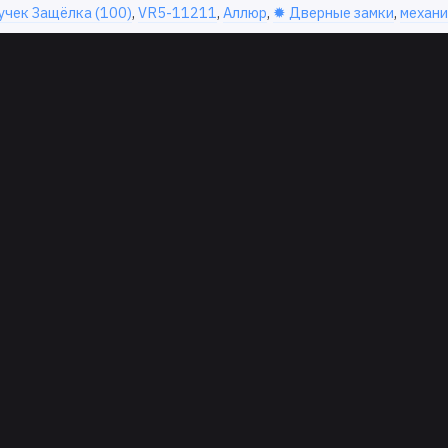
учек Защёлка (100)
,
VR5-11211
,
Аллюр
,
✹ Дверные замки
,
механ