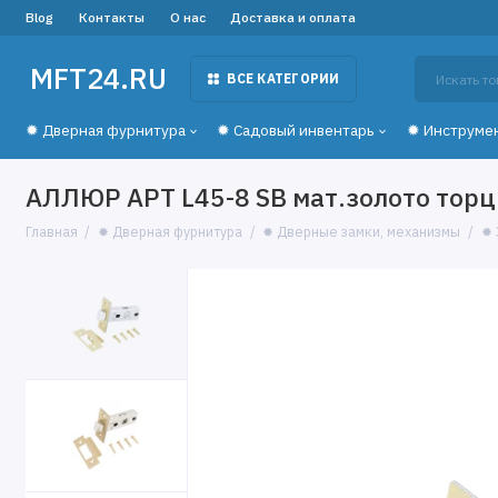
Blog
Контакты
О нас
Доставка и оплата
MFT24.RU
ВСЕ КАТЕГОРИИ
✹ Дверная фурнитура
✹ Садовый инвентарь
✹ Инструме
АЛЛЮР АРТ L45-8 SB мат.золото торц
Главная
✹ Дверная фурнитура
✹ Дверные замки, механизмы
✹ 