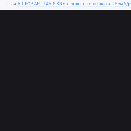
Тэги:
АЛЛЮР АРТ L45-8 SB мат.золото торц.планка 25мм б/р