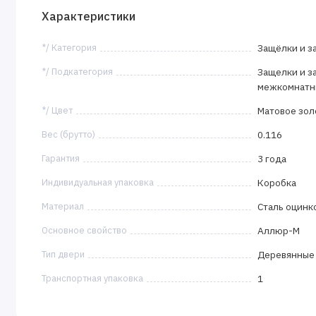
Характеристики
*/ Категория
Защёлки и з
*/ Подкатегория
Защелки и з
межкомнатн
*/ Цвет
Матовое зол
Вес (брутто)
0.116
Гарантия
3 года
Индивидуальная упаковка
Коробка
Материал
Сталь оцинк
Основное свойство
Аллюр-М
Тип двери
Деревянные
Транспортная упаковка
1