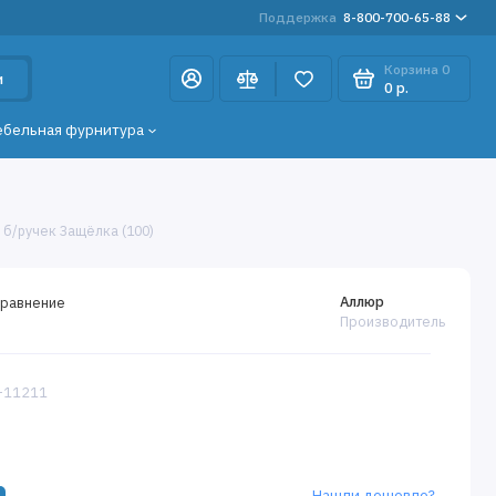
Поддержка
8-800-700-65-88
Корзина
0
и
0 р.
ебельная фурнитура
 б/ручек Защёлка (100)
Аллюр
сравнение
Производитель
5-11211
Нашли дешевле?