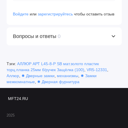
Войдите
или
зарегистрируйтесь
чтобы оставить отзыв
Вопросы и ответы
0
Тэги:
АЛЛЮР АРТ L45-8-P SB мат.золото пластик
торц.планка 25мм б/ручек Защёлка (100)
,
VR5-12331
,
Аллюр
,
✹ Дверные замки
,
механизмы
,
✹ Замки
межкомнатные
,
✹ Дверная фурнитура
MFT24.RU
2025