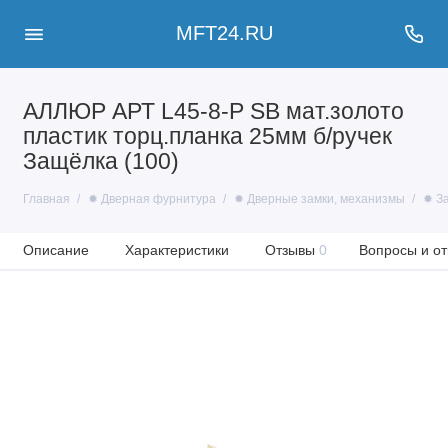
MFT24.RU
АЛЛЮР АРТ L45-8-P SB мат.золото
пластик торц.планка 25мм б/ручек
Защёлка (100)
Главная
✹ Дверная фурнитура
✹ Дверные замки, механизмы
✹ З
Описание
Характеристики
Отзывы
0
Вопросы и от