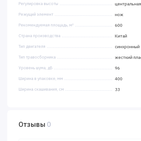
Регулировка высоты
центральная
Режущий элемент
нож
Рекомендуемая площадь, м²
600
Страна производства
Китай
Тип двигателя
синхронный
Тип травосборника
жесткий пла
Уровень шума, дБ
96
Ширина в упаковке, мм
400
Ширина скашивания, см
33
Отзывы
0