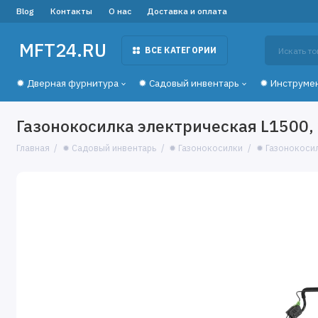
Blog
Контакты
О нас
Доставка и оплата
MFT24.RU
ВСЕ КАТЕГОРИИ
✹ Дверная фурнитура
✹ Садовый инвентарь
✹ Инструме
Газонокосилка электрическая L1500, 
Главная
✹ Садовый инвентарь
✹ Газонокосилки
✹ Газонокоси