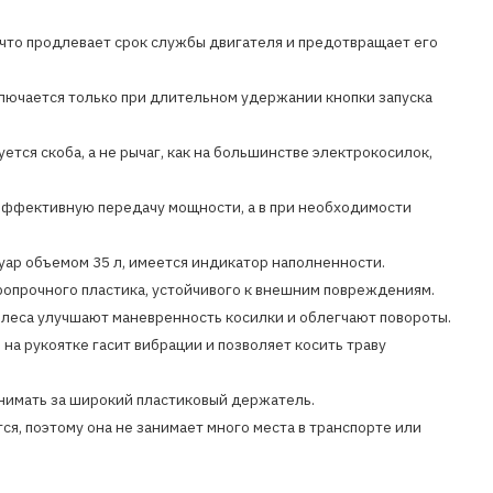
 что продлевает срок службы двигателя и предотвращает его
ключается только при длительном удержании кнопки запуска
тся скоба, а не рычаг, как на большинстве электрокосилок,
эффективную передачу мощности, а в при необходимости
уар объемом 35 л, имеется индикатор наполненности.
ропрочного пластика, устойчивого к внешним повреждениям.
леса улучшают маневренность косилки и облегчают повороты.
на рукоятке гасит вибрации и позволяет косить траву
днимать за широкий пластиковый держатель.
я, поэтому она не занимает много места в транспорте или
 указывает на качество сборочного узла и облегчают поиск