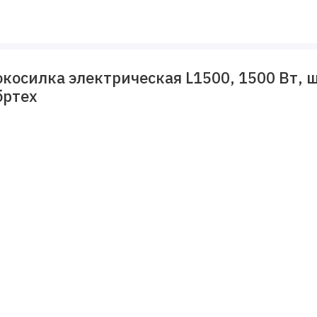
 комфортом смогут даже пожилые люди.
косилка электрическая L1500, 1500 Вт, ш
бртех