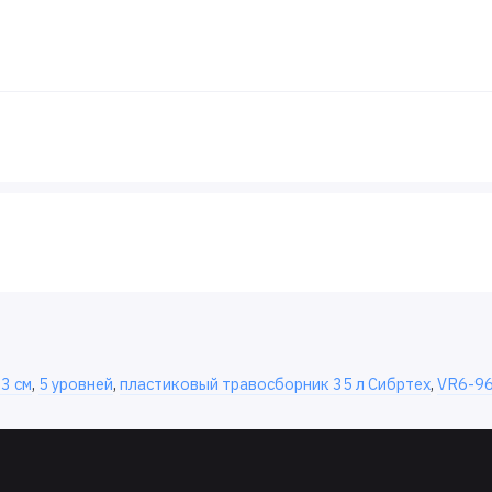
3 см
,
5 уровней
,
пластиковый травосборник 35 л Сибртех
,
VR6-9