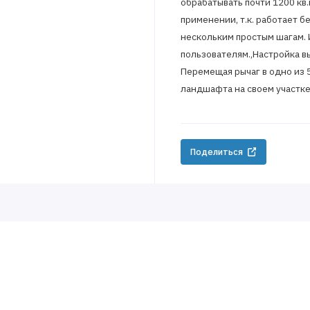
обрабатывать почти 1200 кв.
применении, т.к. работает б
нескольким простым шагам.
пользователям.,Настройка в
Перемещая рычаг в одно из 
ландшафта на своем участке
Поделиться