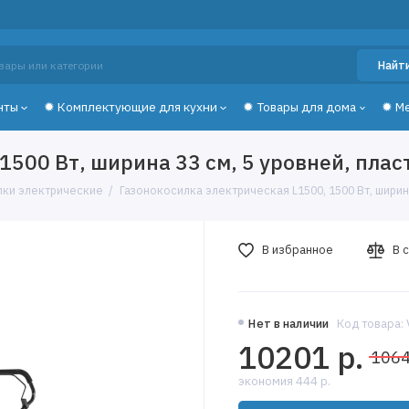
Найт
нты
✹ Комплектующие для кухни
✹ Товары для дома
✹ М
1500 Вт, ширина 33 см, 5 уровней, пла
лки электрические
Газонокосилка электрическая L1500, 1500 Вт, ширин
В избранное
В 
Нет в наличии
Код товара:
10201 р.
1064
экономия 444 р.