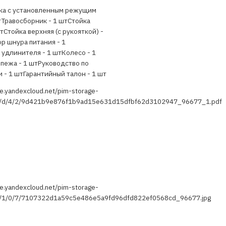
ка с установленным режущим
тТравосборник - 1 штСтойка
тСтойка верхняя (с рукояткой) -
р шнура питания - 1
удлинителя - 1 штКолесо - 1
пежа - 1 штРуководство по
 - 1 штГарантийный талон - 1 шт
ge.yandexcloud.net/pim-storage-
9/d/4/2/9d421b9e876f1b9ad15e631d15dfbf62d3102947_96677_1.pdf
ge.yandexcloud.net/pim-storage-
7/1/0/7/7107322d1a59c5e486e5a9fd96dfd822ef0568cd_96677.jpg