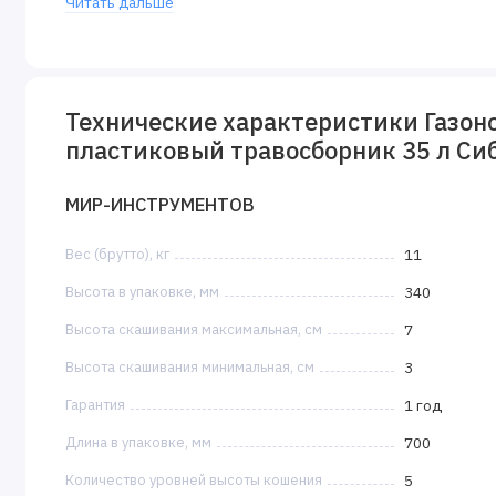
Читать дальше
детали при необходимости замены.
Небольшой вес 12 кг — управлять газонокосилкой с
Технические характеристики Газоно
пластиковый травосборник 35 л Си
МИР-ИНСТРУМЕНТОВ
Вес (брутто), кг
11
Высота в упаковке, мм
340
Высота скашивания максимальная, см
7
Высота скашивания минимальная, см
3
Гарантия
1 год
Длина в упаковке, мм
700
Количество уровней высоты кошения
5