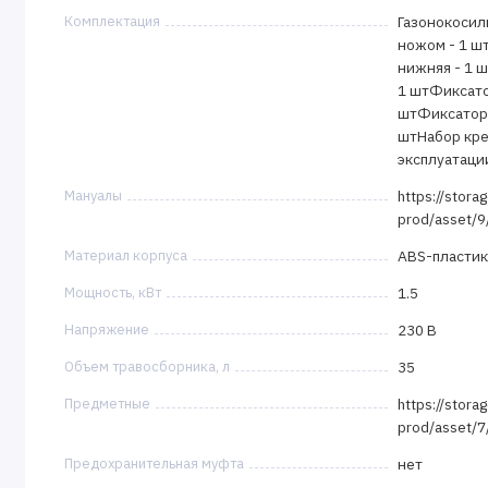
Комплектация
Газонокосил
ножом - 1 ш
нижняя - 1 ш
1 штФиксато
штФиксатор 
штНабор кре
эксплуатации
Мануалы
https://stora
prod/asset/
Материал корпуса
ABS-пластик
Мощность, кВт
1.5
Напряжение
230 В
Объем травосборника, л
35
Предметные
https://stora
prod/asset/
Предохранительная муфта
нет