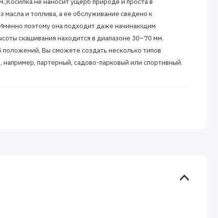
м.,Косилка не наносит ущерб природе и проста в
ез масла и топлива, а ее обслуживание сведено к
 Именно поэтому она подходит даже начинающим
ысоты скашивания находится в диапазоне 30–70 мм.
5 положений, Вы сможете создать несколько типов
, например, партерный, садово-парковый или спортивный.