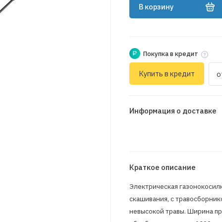
В корзину
₽
Покупка в кредит
Купить в кредит
о
Информация о доставке
Краткое описание
Электрическая газонокосилк
скашивания, с травосборник
невысокой травы. Ширина про