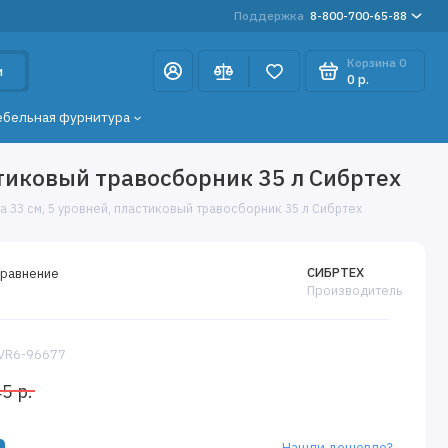
Поддержка
8-800-700-65-88
Корзина
0
и
0 р.
ебельная фурнитура
стиковый травосборник 35 л Сибртех
а 33 см, 5 уровней, пластиковый травосборник 35 л Сибртех
СИБРТЕХ
сравнение
Производитель
 VR6-96677
5 р.
Нашли дешевле?