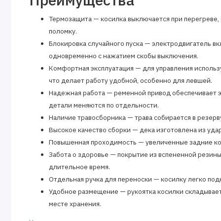
Термозащита — косилка выключается при перегреве,
поломку.
Блокировка случайного пуска — электродвигатель в
одновременно с нажатием скобы выключения.
Комфортная эксплуатация — для управления используе
что делает работу удобной, особенно для левшей.
Надежная работа — ременной привод обеспечивает 
детали меняются по отдельности.
Наличие травосборника — трава собирается в резерв
Высокое качество сборки — дека изготовлена из уда
Повышенная проходимость — увеличенные задние ко
Забота о здоровье — покрытие из вспененной резины 
длительное время.
Отдельная ручка для переноски — косилку легко по
Удобное размещение — рукоятка косилки складываетс
месте хранения.
Узнаваемые подшипники — маркировка производителя