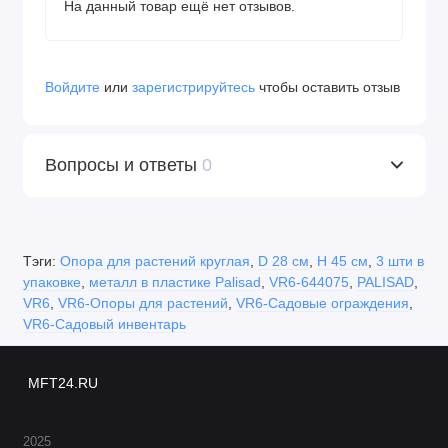
На данный товар ещё нет отзывов.
Войдите
или
зарегистрируйтесь
чтобы оставить отзыв
Вопросы и ответы
0
Тэги:
Опора для растений круглая
,
D 28 см
,
H 45 см
,
3 шти в
упаковке
,
металл в пластике Palisad
,
VR6-644075
,
PALISAD
,
VR6
,
VR6-Опоры для растений
,
VR6-Садовые ограждения
,
VR6-Садовый инвентарь
MFT24.RU
2025