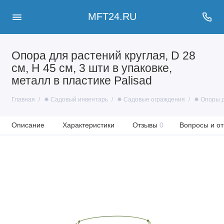
MFT24.RU
Опора для растений круглая, D 28
см, H 45 см, 3 шти в упаковке,
металл в пластике Palisad
Главная
✹ Садовый инвентарь
✹ Садовые ограждения
✹ Опоры д
Описание
Характеристики
Отзывы
0
Вопросы и от