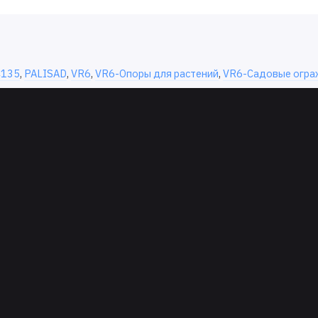
4135
,
PALISAD
,
VR6
,
VR6-Опоры для растений
,
VR6-Садовые огра