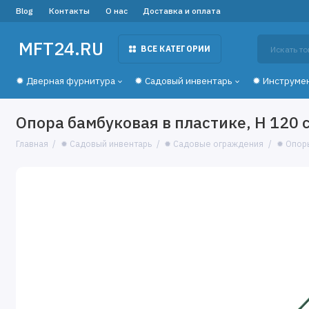
Blog
Контакты
О нас
Доставка и оплата
MFT24.RU
ВСЕ КАТЕГОРИИ
✹ Дверная фурнитура
✹ Садовый инвентарь
✹ Инструме
Опора бамбуковая в пластике, H 120 с
Главная
✹ Садовый инвентарь
✹ Садовые ограждения
✹ Опор