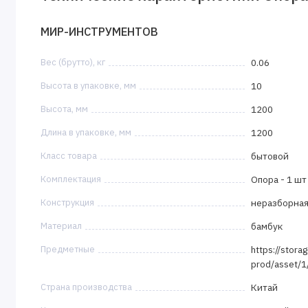
МИР-ИНСТРУМЕНТОВ
Вес (брутто), кг
0.06
Высота в упаковке, мм
10
Высота, мм
1200
Длина в упаковке, мм
1200
Класс товара
бытовой
Комплектация
Опора - 1 шт
Конструкция
неразборна
Материал
бамбук
Предметные
https://stora
prod/asset/
Страна производства
Китай