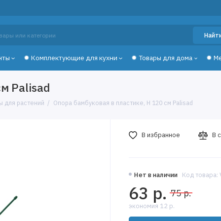
Найт
нты
✹ Комплектующие для кухни
✹ Товары для дома
✹ М
м Palisad
ы для растений
Опора бамбуковая в пластике, H 120 см Palisad
В избранное
В 
Нет в наличии
Код товара:
63 р.
75 р.
экономия 12 р.