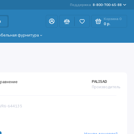
Поддержка
8-800-700-65-88
Корзина
0
и
0 р.
ебельная фурнитура
PALISAD
сравнение
Производитель
 VR6-644135
Нашли дешевле?