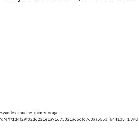
я
ge.yandexcloud.net/pim-storage-
1/d/4/f/1d4f29f02d6221e1a71673321a65dfd763aa5553_644135_1.JPG