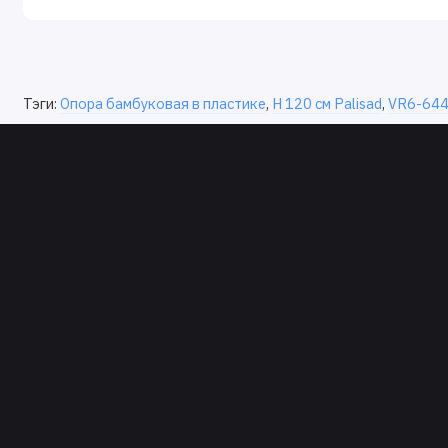
Тэги:
Опора бамбуковая в пластике
,
H 120 см Palisad
,
VR6-64