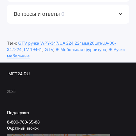
Вопросы и ответы
0
Тэги:
GTV ручка WPY-347/UA 224 224мм(20шт)/UA-00-
347224
,
LV-19461
,
GTV
,
✹ Мебельная фурнитура
,
✹ Ручки
мебельные
MFT24.RU
2025
Поддержка
8-800-700-65-88
Обратный звонок