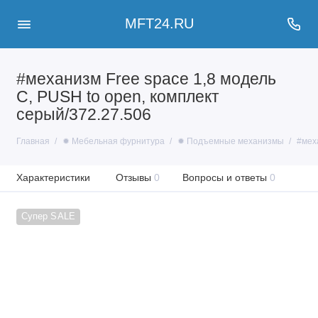
MFT24.RU
#механизм Free space 1,8 модель
C, PUSH to open, комплект
серый/372.27.506
Главная
✹ Мебельная фурнитура
✹ Подъемные механизмы
#меха
Характеристики
Отзывы
0
Вопросы и ответы
0
Супер SALE