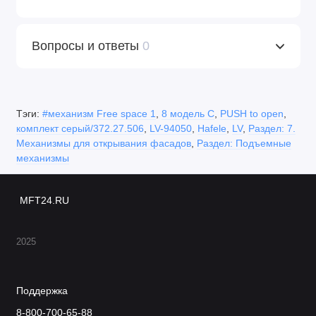
Вопросы и ответы
0
Тэги:
#механизм Free space 1
,
8 модель C
,
PUSH to open
,
комплект серый/372.27.506
,
LV-94050
,
Hafele
,
LV
,
Раздел: 7.
Механизмы для открывания фасадов
,
Раздел: Подъемные
механизмы
MFT24.RU
2025
Поддержка
8-800-700-65-88