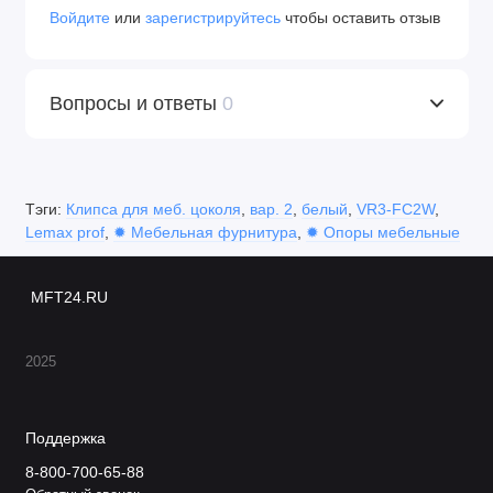
Войдите
или
зарегистрируйтесь
чтобы оставить отзыв
Вопросы и ответы
0
Тэги:
Клипса для меб. цоколя
,
вар. 2
,
белый
,
VR3-FC2W
,
Lemax prof
,
✹ Мебельная фурнитура
,
✹ Опоры мебельные
MFT24.RU
2025
Поддержка
8-800-700-65-88