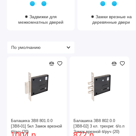
Электронные замки
Магнитные замки
✹ Задвижки для
✹ Замки врезные на
Кодовые замки
межкомнатных дверей
деревянные двери
Механизмы для дверей
В ассортименте представлены:
Петли различных типов
Доводчики
Замки-невидимки
Микролифты
Защелки
Критерии выбора
При выборе замка или механизма следует учитывать:
Балашиха ЗВ8 801.0.0
Балашиха ЗВ8 802.0.0
Тип двери
[ЗВ8-01] 5кл Замок врезной
[ЗВ8-02] 3 кл. трехриг. б/о.п
б/руч (20)
Замок врезной б/руч (20)
Класс безопасности
1004 р.
872 р.