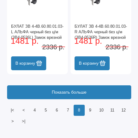
БУЛАТ ЗВ 4-4B.60.80.01.03-
БУЛАТ ЗВ 4-4B.60.80.01.03-
L АЛЬФА черный без ц/м
R АЛЬФА черный без ц/м
(ЗВ4-0526L) Замок врезной
(ЗВ4-0526R) Замок врезной
1481 р.
1481 р.
с/руч (10)
с/руч (10)
2336 р.
2336 р.
В корзину
В корзину
Показать больше
|<
<
4
5
6
7
8
9
10
11
12
>
>|