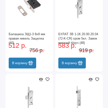
Балашиха ЗЩ1-3 8х8 мм
БУЛАТ ЗВ 1-1К.20.00.20.04
правая никель Защелка
(72-K-CR) хром 5кл. Замок
(40)
врезной б/руч (48)
512 р.
583 р.
756 р.
919 р.
В корзину
В корзину