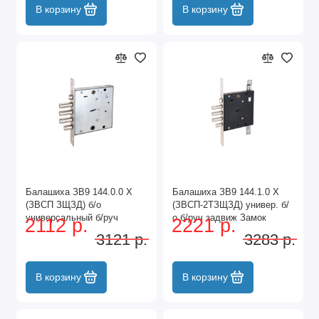
В корзину
В корзину
Балашиха ЗВ9 144.0.0 Х
Балашиха ЗВ9 144.1.0 Х
(ЗВСП ЗЩЗД) б/о
(ЗВСП-2ТЗЩЗД) универ. б/
универсальный б/руч
о б/руч задвиж Замок
2112 р.
2221 р.
задвиж Замок врезной тяж
врезной тяж (10,5)
3121 р.
3283 р.
(10)
В корзину
В корзину