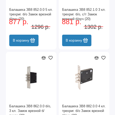
Балашиха ЗВ8 852.0.0 5 кл.
Балашиха ЗВ8 852.1.0 3 кл.
трехриг. б/о Замок врезной
трехриг. б/о, с/т Замок
б/руч (20)
врезной б/руч (20)
877 р.
881 р.
1296 р.
1302 р.
В корзину
В корзину
Балашиха ЗВ8 862.0.0 б/о,
Балашиха ЗВ8 882.0.0 4 кл.
3 кл. Замок врезной б/
трехриг. б/о Замок врезной