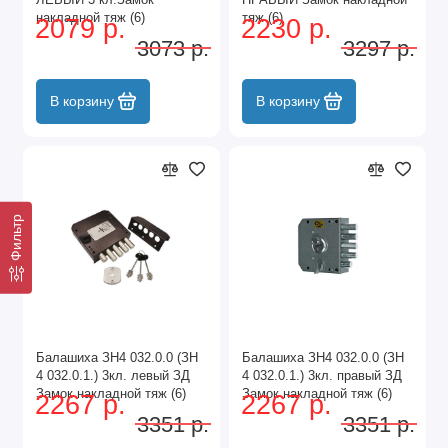
накладной тяж (6)
тяж (6)
2079 р.
2230 р.
3073 р.
3297 р.
В корзину
В корзину
Фильтр
Балашиха ЗН4 032.0.0 (ЗН
Балашиха ЗН4 032.0.0 (ЗН
4 032.0.1.) 3кл. левый ЗД
4 032.0.1.) 3кл. правый ЗД
Замок накладной тяж (6)
Замок накладной тяж (6)
2267 р.
2267 р.
3351 р.
3351 р.