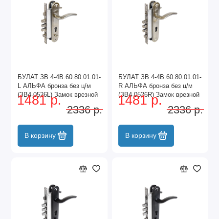
БУЛАТ ЗВ 4-4B.60.80.01.01-
БУЛАТ ЗВ 4-4B.60.80.01.01-
L АЛЬФА бронза без ц/м
R АЛЬФА бронза без ц/м
(ЗВ4-0526L) Замок врезной
(ЗВ4-0526R) Замок врезной
1481 р.
1481 р.
с/руч (10)
с/руч (10)
2336 р.
2336 р.
В корзину
В корзину