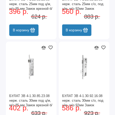
нерж. сталь 25мм под ц/м,
нерж. сталь 25мм с/о, под
м/о 85 мм Замок врезной б/
ц/м, м/о 92мм Замок
396 р.
560 р.
руч (30)
врезной б/руч (30)
624 р.
883 р.
В корзину
В корзину
БУЛАТ ЗВ 4-1.30.85.23.08
БУЛАТ ЗВ 4-1.30.92.16.08
нерж. сталь 30мм под ц/м,
нерж. сталь 30мм с/о, под
м/о 85 мм Замок врезной б/
ц/м, м/о 92мм Замок
402 р.
586 р.
руч (30)
врезной б/руч (30)
633 р.
923 р.