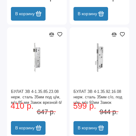
В корзину
В корзину
БУЛАТ ЗВ 4-1.35.85.23.08
БУЛАТ ЗВ 4-1.35.92.16.08
нерж. сталь 35мм под ц/м,
нерж. сталь 35мм с/о, под
м/о 85 мм Замок врезной б/
ц/м, м/о 92мм Замок
410 р.
599 р.
руч (30)
врезной б/руч (30)
647 р.
944 р.
В корзину
В корзину