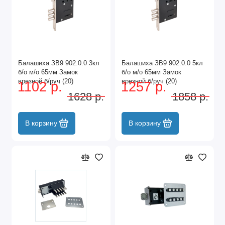
Балашиха ЗВ9 902.0.0 3кл
Балашиха ЗВ9 902.0.0 5кл
б/о м/о 65мм Замок
б/о м/о 65мм Замок
врезной б/руч (20)
врезной б/руч (20)
1102 р.
1257 р.
1628 р.
1858 р.
В корзину
В корзину