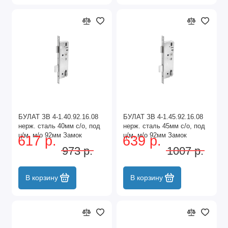
БУЛАТ ЗВ 4-1.40.92.16.08
БУЛАТ ЗВ 4-1.45.92.16.08
нерж. сталь 40мм с/о, под
нерж. сталь 45мм с/о, под
ц/м, м/о 92мм Замок
ц/м, м/о 92мм Замок
617 р.
639 р.
врезной б/руч (30)
врезной б/руч (30)
973 р.
1007 р.
В корзину
В корзину