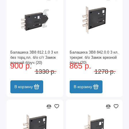
Балашиха ЗВ8 812.1.0 3 кл
Балашиха ЗВ8 842.0.0 3 кл.
без торц.пл. б/о с/т Замок
трехриг. б/о Замок врезной
врезной б/руч (20)
б/руч (20)
900 р.
865 р.
1330 р.
1278 р.
В корзину
В корзину