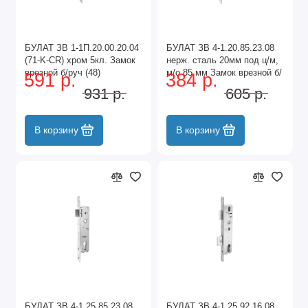
БУЛАТ ЗВ 1-1П.20.00.20.04
БУЛАТ ЗВ 4-1.20.85.23.08
(71-K-CR) хром 5кл. Замок
нерж. сталь 20мм под ц/м,
врезной б/руч (48)
м/о 85 мм Замок врезной б/
591 р.
384 р.
руч (30)
931 р.
605 р.
В корзину
В корзину
БУЛАТ ЗВ 4-1.25.85.23.08
БУЛАТ ЗВ 4-1.25.92.16.08