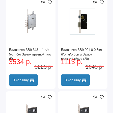
Балашиха ЗВ9 343.1.1 с/т
Балашиха ЗВ9 901.0.0 3кл
5кл. б/о Замок врезной тяж
б/о, м/о 65мм Замок
(5)
врезной б/руч (20)
3534 р.
1113 р.
5223 р.
1645 р.
В корзину
В корзину