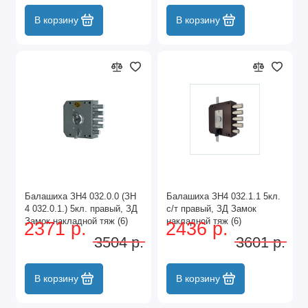
В корзину
В корзину
Балашиха ЗН4 032.0.0 (ЗН
Балашиха ЗН4 032.1.1 5кл.
4 032.0.1.) 5кл. правый, ЗД
с/т правый, ЗД Замок
Замок накладной тяж (6)
накладной тяж (6)
2371 р.
2436 р.
3504 р.
3601 р.
В корзину
В корзину