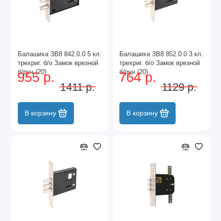
Балашиха ЗВ8 842.0.0 5 кл.
Балашиха ЗВ8 852.0.0 3 кл.
трехриг. б/о Замок врезной
трехриг. б/о Замок врезной
б/руч (20)
б/руч (20)
955 р.
764 р.
1411 р.
1129 р.
В корзину
В корзину