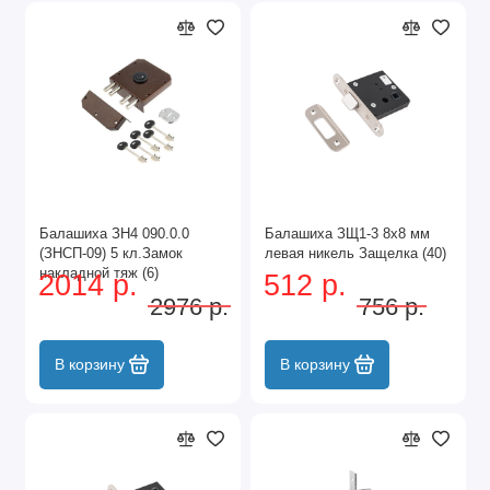
Балашиха ЗН4 090.0.0
Балашиха ЗЩ1-3 8х8 мм
(ЗНСП-09) 5 кл.Замок
левая никель Защелка (40)
накладной тяж (6)
2014 р.
512 р.
2976 р.
756 р.
В корзину
В корзину