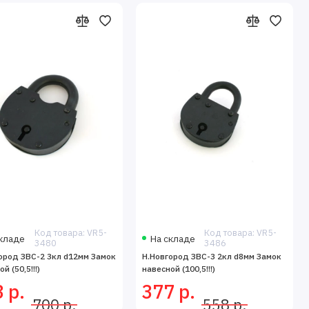
Код товара: VR5-
Код товара: VR5-
кладе
На складе
3480
3486
ород ЗВС-2 3кл d12мм Замок
Н.Новгород ЗВС-3 2кл d8мм Замок
й (50,5!!!)
навесной (100,5!!!)
 р.
377 р.
700 р.
558 р.