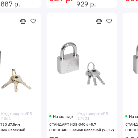
887 р.
929 р.
Код товара: VR5-
Код товара: VR5-
На складе
На с
4861
17901
750 d7,5мм
СТАНДАРТ HDS-340 d=5,7
СТАНД
мок навесной
ЕВРОПАКЕТ Замок навесной (96,12)
ЕВРОПА