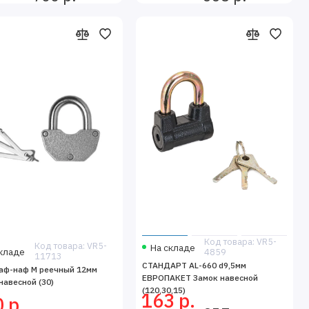
Код товара: VR5-
Код товара: VR5-
На складе
кладе
4859
11713
СТАНДАРТ AL-660 d9,5мм
аф-наф М реечный 12мм
ЕВРОПАКЕТ Замок навесной
навесной (30)
(120,30,15)
163 р.
 р.