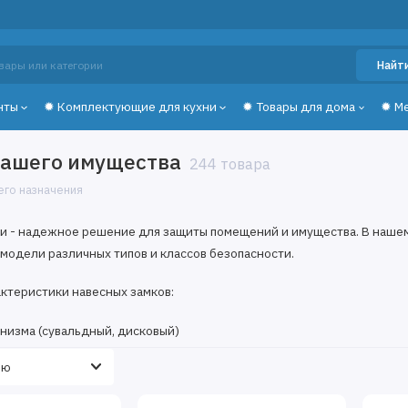
Найт
нты
✹ Комплектующие для кухни
✹ Товары для дома
✹ М
вашего имущества
244 товара
его назначения
и - надежное решение для защиты помещений и имущества. В наше
модели различных типов и классов безопасности.
ктеристики навесных замков:
анизма (сувальдный, дисковый)
дужки
л корпуса
езопасности