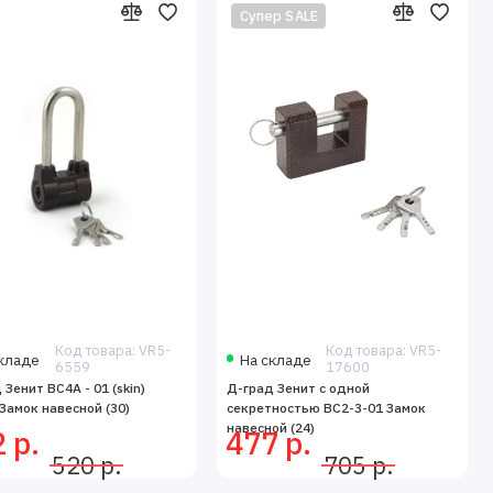
Супер SALE
аты.
Код товара: VR5-
Код товара: VR5-
кладе
На складе
6559
17600
 Зенит ВС4А - 01 (skin)
Д-град Зенит с одной
Замок навесной (30)
секретностью ВС2-3-01 Замок
навесной (24)
 р.
477 р.
520 р.
705 р.