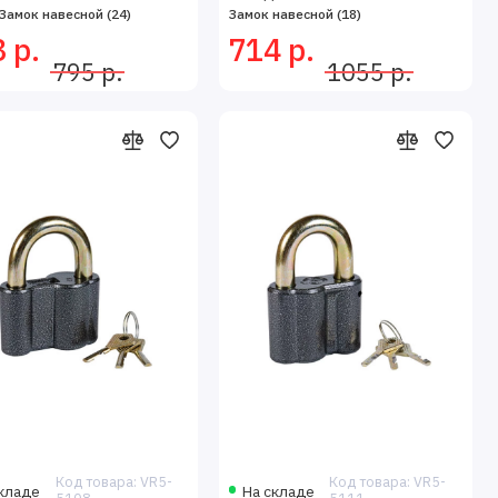
Замок навесной (24)
Замок навесной (18)
 р.
714 р.
795 р.
1055 р.
Код товара: VR5-
Код товара: VR5-
кладе
На складе