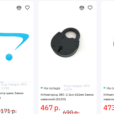
Код товара: VR5-
Код товара: VR5-
На складе
На с
3208
3479
онтр цинк Замок
Н.Новгород ЗВС-2 2кл d11мм Замок
Н.Новг
)
навесной (50,5!!!)
навесно
467 р.
473
171 р.
690 р.