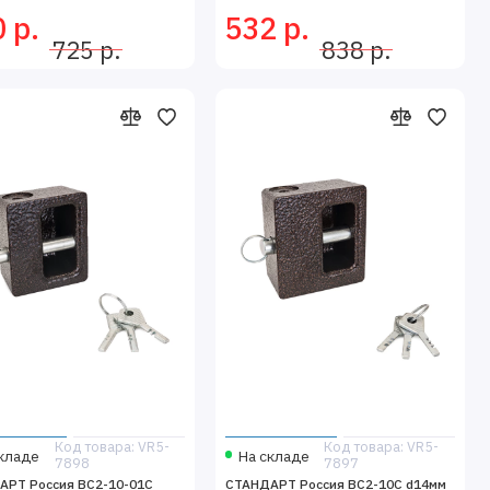
 р.
532 р.
725 р.
838 р.
Код товара: VR5-
Код товара: VR5-
кладе
На складе
7898
7897
АРТ Россия ВС2-10-01С
СТАНДАРТ Россия ВС2-10С d14мм