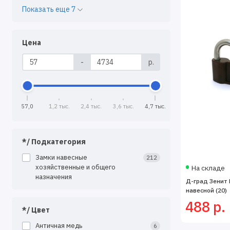
Покрыт
Показать еще 7
Темпера
При выборе на
Цена
Место у
-
р.
Требуем
Темпера
Частоту
57,0
1,2 тыс.
2,4 тыс.
3,6 тыс.
4,7 тыс.
Все представ
Профессиональ
*/ Подкатегория
Замки навесные
212
хозяйственные и общего
На складе
назначения
Д-град Зенит
навесной (20)
488 р.
*/ Цвет
Античная медь
6