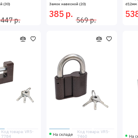
й (30)
Замок навесной (20)
d12мм 
385 р.
538
447 р.
569 р.
Код товара: VR5-
Код товара: VR5-
На складе
На с
7784
7460