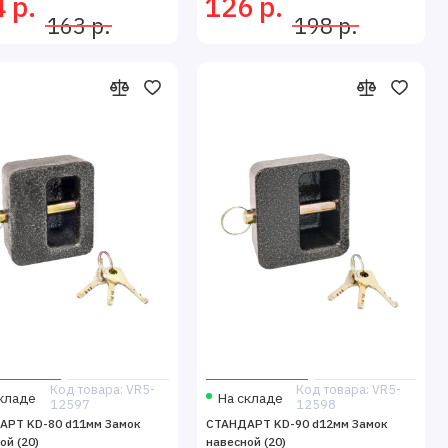
 р.
126 р.
163 р.
198 р.
Код товара: VR5-
Код товара: VR5-
кладе
На складе
12597
12598
АРТ KD-80 d11мм Замок
СТАНДАРТ KD-90 d12мм Замок
ой (20)
навесной (20)