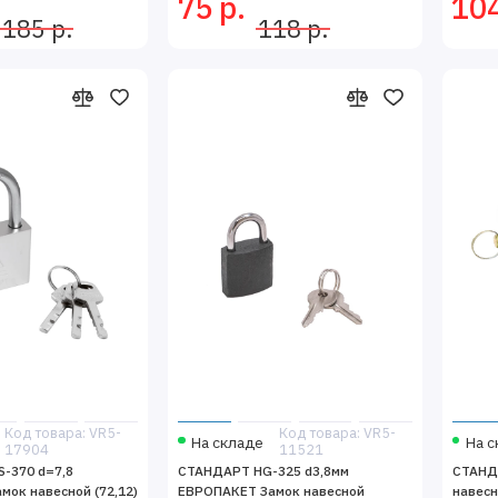
75 р.
104
185 р.
118 р.
Код товара: VR5-
Код товара: VR5-
На складе
На с
17904
11521
-370 d=7,8
СТАНДАРТ HG-325 d3,8мм
СТАНД
ок навесной (72,12)
ЕВРОПАКЕТ Замок навесной
навесн