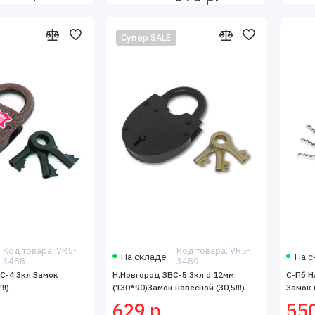
Супер SALE
Код товара: VR5-
Код товара: VR5-
На складе
На с
3488
3489
С-4 3кл Замок
Н.Новгород ЗВС-5 3кл d 12мм
С-Пб Н
!!)
(130*90)Замок навесной (30,5!!!)
Замок 
629 р.
550