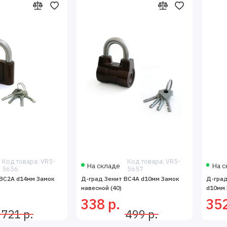
ие
турный режим работы
весного замка учитывайте:
становки
ый уровень защиты
турные условия эксплуатации
 использования
ленные модели соответствуют ГОСТ и имеют необходимые сертифик
ная установка с гарантией качества.
Код товара: VR5-
Код товара: VR5-
На складе
На с
5656
5657
 ВС2А d14мм Замок
Д-град Зенит ВС4А d10мм Замок
Д-град
навесной (40)
d10мм 
338 р.
352
721 р.
499 р.