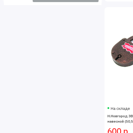
На складе
Н.Новгород ЗВ
навесной (50,5!
600 р.