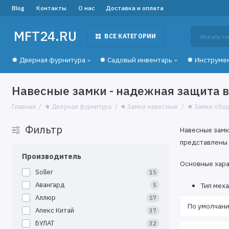
Blog
Контакты
О нас
Доставка и оплата
MFT24.RU
ВСЕ КАТЕГОРИИ
✹ Дверная фурнитура
✹ Садовый инвентарь
✹ Инструме
Навесные замки - надежная защита 
Главная
✹ Дверная фурнитура
✹ Замки навесные
✹ Замки общ
Фильтр
Навесные замк
представлены 
Производитель
Основные хара
Soller
15
Авангард
Тип мех
5
Размер 
Аллюр
57
Материа
Апекс Китай
37
Класс б
БУЛАТ
32