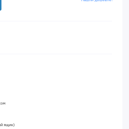
иком
е
ий ящик)