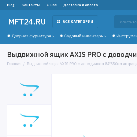
Blog
Контакты
О нас
Доставка и оплата
MFT24.RU
ВСЕ КАТЕГОРИИ
✹ Дверная фурнитура
✹ Садовый инвентарь
✹ Инструме
Выдвижной ящик AXIS PRO с доводч
Главная
Выдвижной ящик AXIS PRO с доводчиком 84*350мм антрац