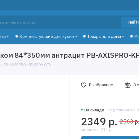
Найт
нты
✹ Комплектующие для кухни
✹ Товары для дома
✹ М
иком 84*350мм антрацит PB-AXISPRO-K
ит PB-AXISPRO-KPL350А GTV
В избранное
В 
На складе
Код товара: LV-
2349 р.
2563 р
экономия 214 р.