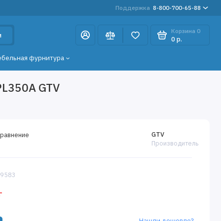
Поддержка
8-800-700-65-88
Корзина
0
и
0 р.
ебельная фурнитура
PL350А GTV
GTV
сравнение
Производитель
09583
.
Нашли дешевле?