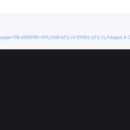
нтрацит PB-AXISPRO-KPL350А GTV
,
LV-09583
,
GTV
,
LV
,
Раздел: 8.