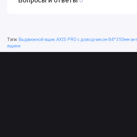
Тэги:
Выдвижной ящик AXIS PRO с доводчиком 84*350мм а
ящики