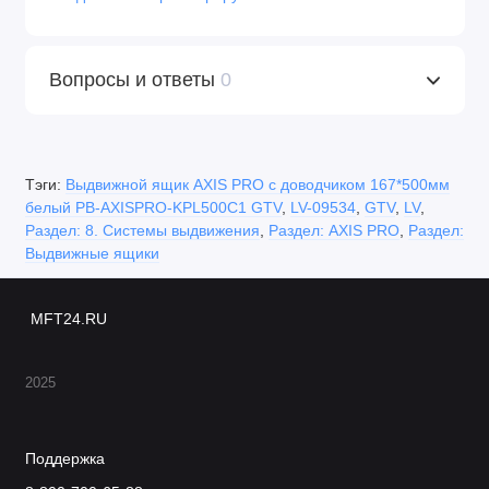
Вопросы и ответы
0
Тэги:
Выдвижной ящик AXIS PRO с доводчиком 167*500мм
белый PB-AXISPRO-KPL500C1 GTV
,
LV-09534
,
GTV
,
LV
,
Раздел: 8. Системы выдвижения
,
Раздел: AXIS PRO
,
Раздел:
Выдвижные ящики
MFT24.RU
2025
Поддержка